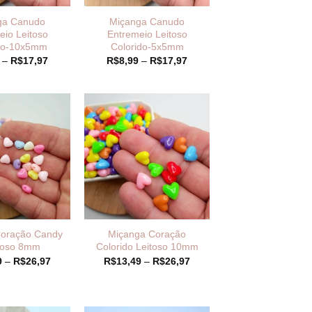
ga Canudo
Miçanga Canudo
eio Leitoso
Entremeio Leitoso
do-10x5mm
Colorido-5x5mm
Faixa
Faixa
–
R$
17,97
R$
8,99
–
R$
17,97
de
de
preço:
preço:
R$8,99
R$8,99
através
através
R$17,97
R$17,97
oração Candy
Miçanga Coração
itoso 8mm
Colorido Leitoso 10mm
Faixa
Faixa
9
–
R$
26,97
R$
13,49
–
R$
26,97
de
de
preço:
preço:
R$13,49
R$13,49
através
através
R$26,97
R$26,97