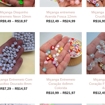
Miçanga Disquinho
Miçanga entremeio
Miçanga 
ntremeio Neon 10mm
Acerola Fosca 12mm
Cruci
Faixa
Faixa
R$
9,49
–
R$
18,97
R$
12,49
–
R$
24,99
R$
16,9
de
de
preço:
preço:
R$9,49
R$12,49
através
através
R$18,97
R$24,99
çanga Entremeio Com
Miçanga Entremeio
Miçang
ucifixo Dourado-8mm
Coração 4x8mm
Coração Fu
Colorida
4
Faixa
R$
7,29
–
R$
14,57
de
Faixa
R$
10,99
–
R$
21,97
R$
12,4
preço:
de
R$7,29
preço:
através
R$10,99
R$14,57