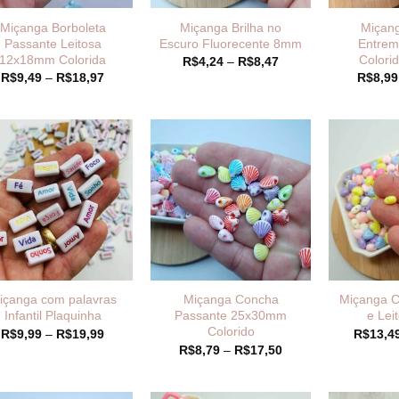
Miçanga Borboleta
Miçanga Brilha no
Miçan
Passante Leitosa
Escuro Fluorecente 8mm
Entrem
12x18mm Colorida
Colori
Faixa
R$
4,24
–
R$
8,47
de
Faixa
R$
9,49
–
R$
18,97
R$
8,99
preço:
de
R$4,24
preço:
através
R$9,49
R$8,47
através
R$18,97
içanga com palavras
Miçanga Concha
Miçanga C
Infantil Plaquinha
Passante 25x30mm
e Le
Colorido
Faixa
R$
9,99
–
R$
19,99
R$
13,4
de
Faixa
R$
8,79
–
R$
17,50
preço:
de
R$9,99
preço:
através
R$8,79
R$19,99
através