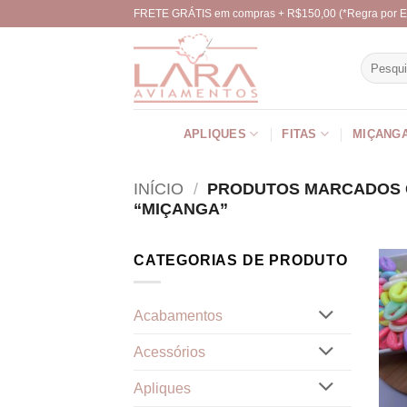
Skip
FRETE GRÁTIS em compras + R$150,00 (*Regra por E
to
content
Pesquisa
por:
APLIQUES
FITAS
MIÇANG
INÍCIO
/
PRODUTOS MARCADOS 
“MIÇANGA”
CATEGORIAS DE PRODUTO
Acabamentos
Acessórios
Apliques