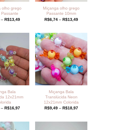
 olho grego
Miçanga olho grego
Passante
Passante 10mm
Faixa
Faixa
–
R$
13,49
R$
6,74
–
R$
13,49
de
de
preço:
preço:
R$6,74
R$6,74
através
através
R$13,49
R$13,49
nga Bala
Miçanga Bala
ida 12x21mm
Translúcida Neon
lorida
12x21mm Colorida
Faixa
Faixa
–
R$
16,97
R$
9,49
–
R$
18,97
de
de
preço:
preço:
R$8,49
R$9,49
através
através
R$16,97
R$18,97