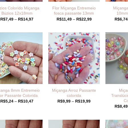
zios Colorido Miçanga
Flor Miçanga Entremeio
Miçanga
Búzios 12x18mm
fosca passante 13mm
10mm 
Faixa
Faixa
R$
7,49
–
R$
14,97
R$
11,49
–
R$
22,99
R$
6,74
de
de
preço:
preço:
R$7,49
R$11,49
através
através
R$14,97
R$22,99
çanga 8mm Entremeio
Miçanga Arroz Passante
Miça
or Passante Colorida
colorida
Translúc
Co
Faixa
Faixa
R$
5,24
–
R$
10,47
R$
9,99
–
R$
19,99
de
de
R$
8,49
preço:
preço:
R$5,24
R$9,99
através
através
R$10,47
R$19,99