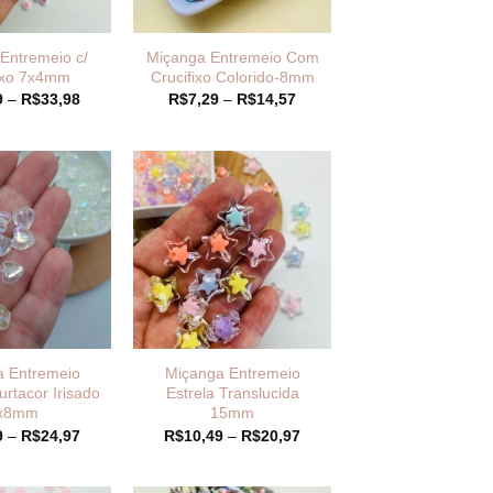
Entremeio c/
Miçanga Entremeio Com
fixo 7x4mm
Crucifixo Colorido-8mm
Faixa
Faixa
9
–
R$
33,98
R$
7,29
–
R$
14,57
de
de
preço:
preço:
R$16,99
R$7,29
através
através
R$33,98
R$14,57
a Entremeio
Miçanga Entremeio
rtacor Irisado
Estrela Translucida
x8mm
15mm
Faixa
Faixa
9
–
R$
24,97
R$
10,49
–
R$
20,97
de
de
preço:
preço:
R$12,49
R$10,49