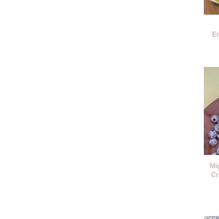
E
Mi
Cr