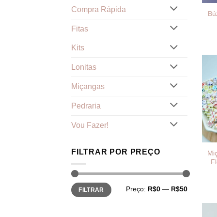
Compra Rápida
Bú
Fitas
Kits
Lonitas
Miçangas
Pedraria
Vou Fazer!
FILTRAR POR PREÇO
Mi
Fl
Preço
Preço
Preço:
R$0
—
R$50
FILTRAR
mínimo
máximo