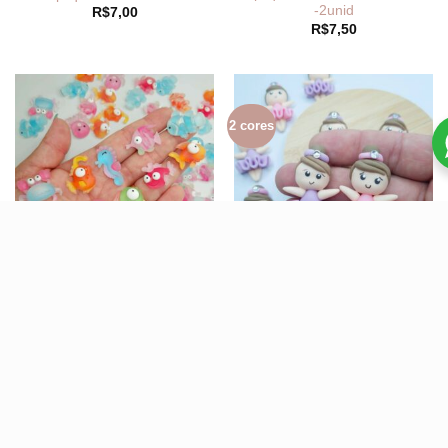
-2unid
R$
7,00
R$
7,50
2 cores
Aplique Bichinhos Fundo do
Aplique biscuit Bailarinas -
Mar – 10 unidade
Unid
R$
12,99
R$
5,10
3 cores
15 modelos