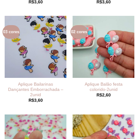
R$
3,60
R$
3,60
03 cores
02 cores
Aplique Bailarinas
Aplique Balão festa
Dançantes Emborrachada –
colorido-2unid
2unid
R$
2,60
R$
3,60