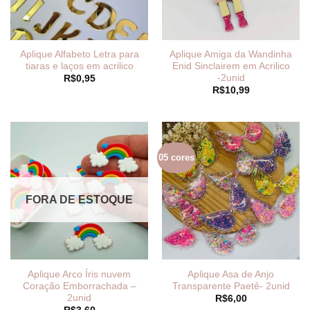
Aplique Alfabeto Letra para
Aplique Amiga da Wandinha
tiaras e laços em acrilico
Enid Sinclairem em Acrilico
-2unid
R$
0,95
R$
10,99
05 cores
FORA DE ESTOQUE
Aplique Arco Íris nuvem
Aplique Asa de Anjo
Coração Emborrachada –
Transparente Paetê- 2unid
2unid
R$
6,00