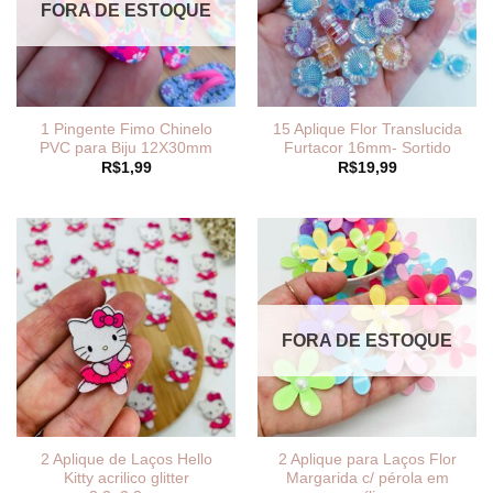
FORA DE ESTOQUE
1 Pingente Fimo Chinelo
15 Aplique Flor Translucida
PVC para Biju 12X30mm
Furtacor 16mm- Sortido
R$
1,99
R$
19,99
FORA DE ESTOQUE
2 Aplique de Laços Hello
2 Aplique para Laços Flor
Kitty acrilico glitter
Margarida c/ pérola em