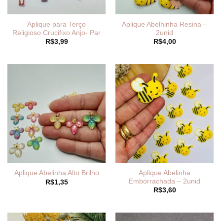
Aplique para Terço
Aplique Abelhinha Resina –
Religioso Crucifixo Anjo- Par
2unid
R$
3,99
R$
4,00
Aplique Abelinha
Aplique Abelinha Alto Brilho
Emborrachada – 2unid
R$
1,35
R$
3,60