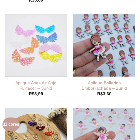
R$
3,60
Aplique Asas de Anjo
Aplique Bailarina
Furtacor – 5unid
Emborrachada – 2unid
R$
3,99
R$
3,60
11 cores