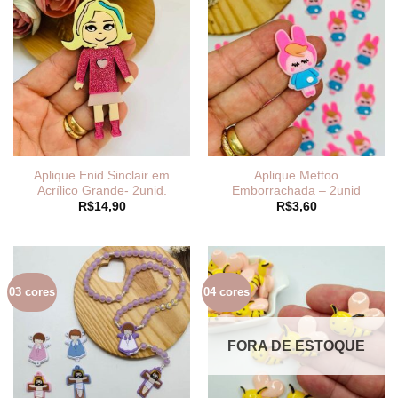
Aplique Enid Sinclair em
Aplique Mettoo
Acrílico Grande- 2unid.
Emborrachada – 2unid
R$
14,90
R$
3,60
03 cores
04 cores
FORA DE ESTOQUE