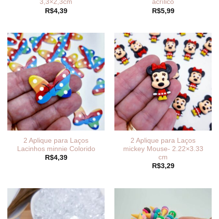
3,3×2,3cm
acrílico
R$
4,39
R$
5,99
2 Aplique para Laços
2 Aplique para Laços
Lacinhos minnie Colorido
mickey Mouse- 2.22×3.33
cm
R$
4,39
R$
3,29