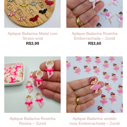
Aplique Bailarina Metal com
Aplique Bailarina Rosinha
Strass-unid
Emborrachada – 2unid
R$
3,99
R$
3,60
Aplique Bailarina Rosinha
Aplique Bailarina vestido
Resina – 2unid
rosa Emborrachada – 2unid