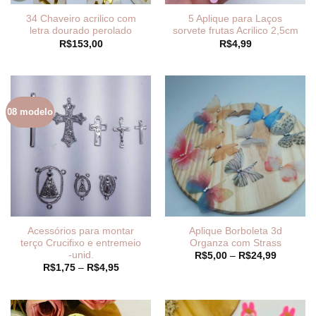
34 Chaveiro acrilico com
5 Aplique para Laços
letra dourado perolado
sorvete frutas Acrilico 2,5cm
R$
153,00
R$
4,99
08 modelo
Acessórios para montar
Aplique Borboleta 3d
terço Crucifixo e entremeio
Organza com Strass
-unid.
Faixa
R$
5,00
–
R$
24,99
de
Faixa
R$
1,75
–
R$
4,95
preço:
de
R$5,00
preço:
através
R$1,75
R$24,99
através
R$4,95