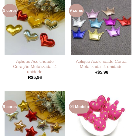
9 cores
9 cores
Aplique Acolchoado
Aplique Acolchoado Coroa
Coração Metalizada- 4
Metalizada- 4 unidade
unidade
R$
5,96
R$
5,96
9 cores
04 Modelo