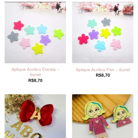
Aplique Acrílico Estrela –
Aplique Acrílico Flor – 6unid
6unid
R$
8,70
R$
8,70