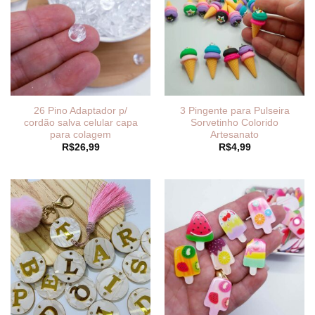
26 Pino Adaptador p/
3 Pingente para Pulseira
cordão salva celular capa
Sorvetinho Colorido
para colagem
Artesanato
R$
26,99
R$
4,99