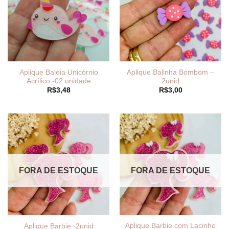
Aplique Baleia Unicórnio
Aplique Balinha Bombom –
Acrílico -02 unidade
2unid
R$
3,48
R$
3,00
FORA DE ESTOQUE
FORA DE ESTOQUE
Aplique Barbie com Lacinho
Aplique Barbie -2unid