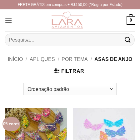
Skip
FRETE GRÁTIS em compras + R$150,00 (*Regra por Estado)
to
content
0
Pesquisar
por:
INÍCIO
/
APLIQUES
/
POR TEMA
/
ASAS DE ANJO
FILTRAR
05 cores