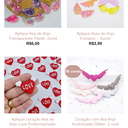
Aplique Asa de Anjo
Aplique Asas de Anjo
Transparente Paetê- 2unid
Furtacor – 5unid
R$
6,00
R$
3,99
06 cores
Aplique coração Asa de
Coração com Asa Anjo
Anjo Love Emborrachada-
Acolchoado Glitter- 2 unid