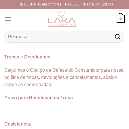
Skip
FRETE GRÁTIS em compras + R$150,00 (*Regra por Estado)
to
content
0
Pesquisar
por:
Trocas e Devoluções
Seguimos o Código de Defesa do Consumidor para nossa
política de trocas, devoluções e cancelamentos, abaixo
segue as coordenadas:
Prazo para Resolução da Troca
Desistência: