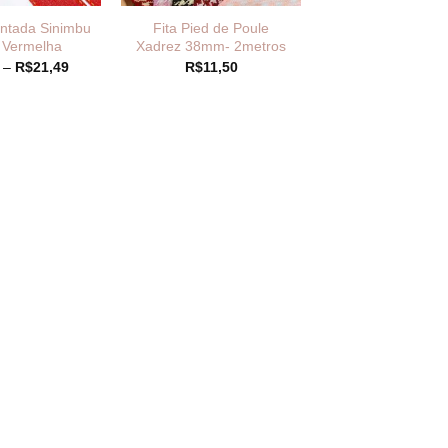
ontada Sinimbu
Fita Pied de Poule
 Vermelha
Xadrez 38mm- 2metros
Faixa
–
R$
21,49
R$
11,50
de
preço:
R$2,29
através
R$21,49