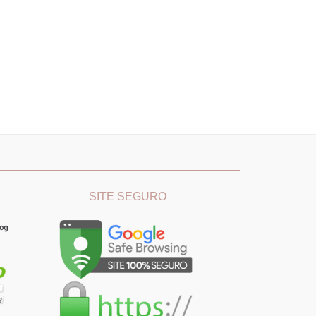
________
_______________________________
SITE SEGURO