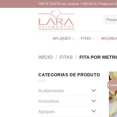
Skip
FRETE GRÁTIS em compras + R$150,00 (*Regra por E
to
content
Pesquisa
por:
APLIQUES
FITAS
MIÇANG
INÍCIO
/
FITAS
/
FITA POR METR
CATEGORIAS DE PRODUTO
6 cor
Acabamentos
Acessórios
Apliques