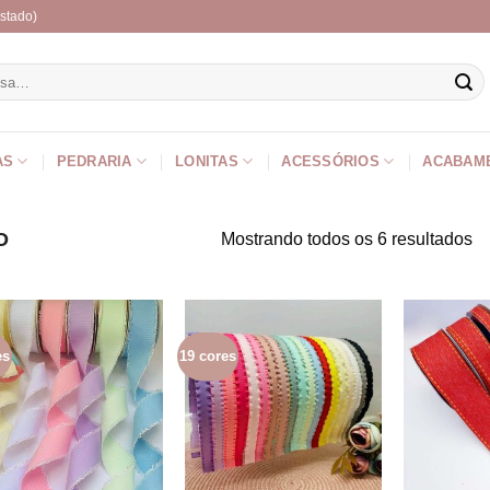
stado)
r
AS
PEDRARIA
LONITAS
ACESSÓRIOS
ACABAM
O
Mostrando todos os 6 resultados
es
19 cores