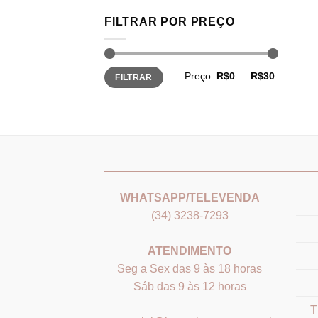
FILTRAR POR PREÇO
Preço
Preço
Preço:
R$0
—
R$30
FILTRAR
mínimo
máximo
_______________________________
___
WHATSAPP/TELEVENDA
(34) 3238-7293
ATENDIMENTO
Seg a Sex das 9 às 18 horas
Sáb das 9 às 12 horas
T