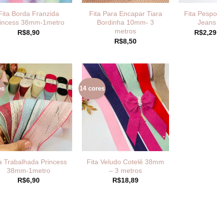
Fita Borda Franzida
Fita Para Encapar Tiara
Fita Pesp
incess 38mm-1metro
Bordinha 10mm- 3
Jeans
metros
R$
8,90
R$
2,29
R$
8,50
es
14 cores
a Trabalhada Princess
Fita Veludo Cotelê 38mm
38mm-1metro
– 3 metros
R$
6,90
R$
18,89