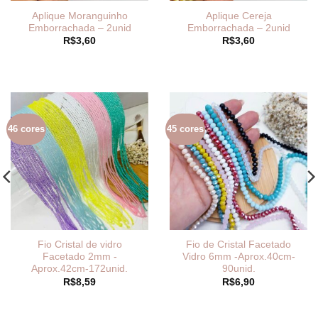
Aplique Moranguinho
Aplique Cereja
Emborrachada – 2unid
Emborrachada – 2unid
R$
3,60
R$
3,60
46 cores
45 cores
Fio Cristal de vidro
Fio de Cristal Facetado
Facetado 2mm -
Vidro 6mm -Aprox.40cm-
Aprox.42cm-172unid.
90unid.
R$
8,59
R$
6,90