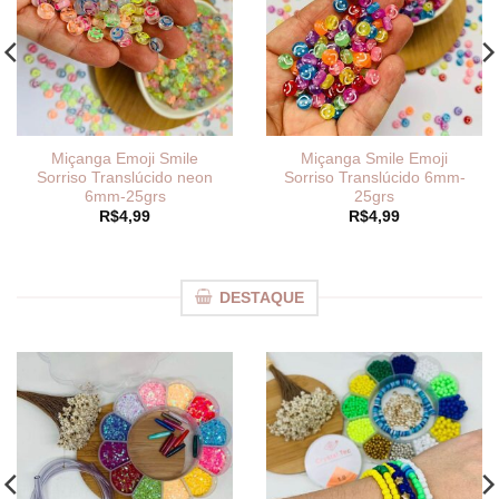
Miçanga Emoji Smile
Miçanga Smile Emoji
Sorriso Translúcido neon
Sorriso Translúcido 6mm-
6mm-25grs
25grs
R$
4,99
R$
4,99
DESTAQUE