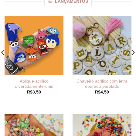
LANÇAMENTOS
Aplique acrilico
Chaveiro acrilico com letra
Divertidamente-unid
dourado perolado
R$
3,50
R$
4,50