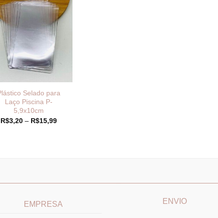
Plástico Selado para
Laço Piscina P-
5,9x10cm
Faixa
R$
3,20
–
R$
15,99
de
preço:
R$3,20
através
R$15,99
____________________________
_______________________
ENVIO
EMPRESA