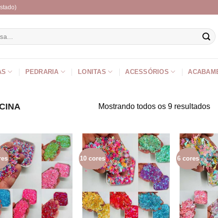
stado)
r
AS
PEDRARIA
LONITAS
ACESSÓRIOS
ACABAM
CINA
Mostrando todos os 9 resultados
res
10 cores
6 cores