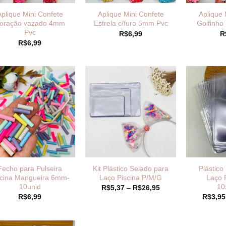
Aplique Mini Confete
Aplique Mini Confete
Aplique 
oração vazado 4mm
Estrela c/furo 5mm Pvc
Golfinh
Pvc
R$
6,99
R
R$
6,99
Fecho para Pulseira
Kit Plástico Selado para
Plástico
scina Mangueira 6mm-
Laço Piscina P/M/G
Laço 
10unid
10
Faixa
R$
5,37
–
R$
26,95
de
R$
6,99
R$
3,95
preço:
R$5,37
através
R$26,95