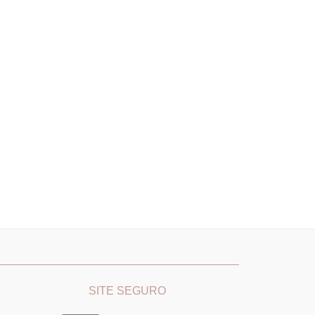
R$19,70
________
_______________________________
SITE SEGURO