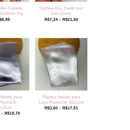
Mini Confete
Confete Flor Paetê com
o 12x6mm Pvc
furo 11mm
Faixa
$
6,99
R$
7,24
–
R$
21,50
de
preço:
R$7,24
através
R$21,50
 Selado para
Plástico Selado para
Piscina G-
Laço Piscina M- 8x12cm
x15cm
Faixa
R$
3,60
–
R$
17,51
de
Faixa
–
R$
19,70
preço:
de
R$3,60
preço:
através
R$3,95
R$17,51
através