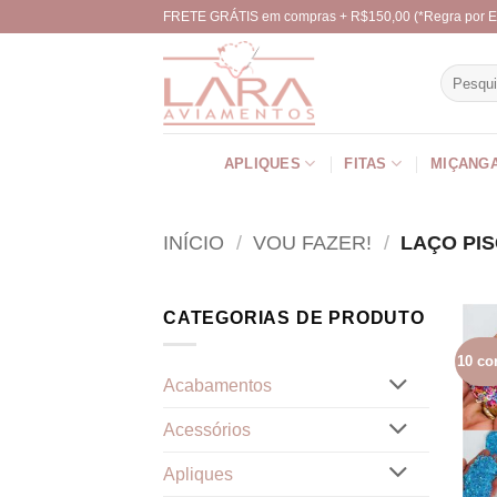
Skip
FRETE GRÁTIS em compras + R$150,00 (*Regra por E
to
content
Pesquisa
por:
APLIQUES
FITAS
MIÇANG
INÍCIO
/
VOU FAZER!
/
LAÇO PIS
CATEGORIAS DE PRODUTO
10 co
Acabamentos
Acessórios
Apliques