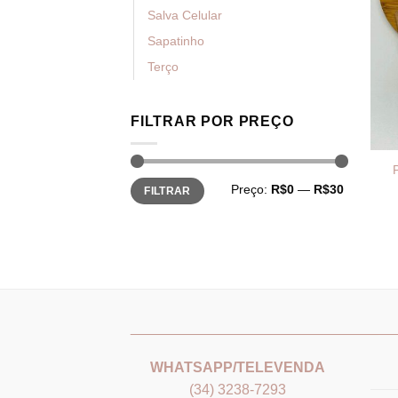
Salva Celular
Sapatinho
Terço
FILTRAR POR PREÇO
Preço
Preço
Preço:
R$0
—
R$30
FILTRAR
mínimo
máximo
_______________________________
___
WHATSAPP/TELEVENDA
(34) 3238-7293