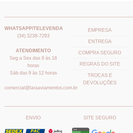
0
_______________________________
_______________________
WHATSAPP/TELEVENDA
EMPRESA
(34) 3238-7293
ENTREGA
ATENDIMENTO
COMPRA SEGURO
Seg a Sex das 9 às 18
REGRAS DO SITE
horas
Sáb das 9 às 12 horas
TROCAS E
DEVOLUÇÕES
comercial@laraaviamentos.com.br
_______________________________
_______________________
ENVIO
SITE SEGURO