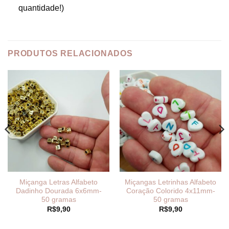
quantidade!)
PRODUTOS RELACIONADOS
Miçanga Letras Alfabeto
Miçangas Letrinhas Alfabeto
Dadinho Dourada 6x6mm-
Coração Colorido 4x11mm-
50 gramas
50 gramas
R$
9,90
R$
9,90