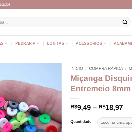
stado)
r
AS
PEDRARIA
LONITAS
ACESSÓRIOS
ACABAM
INÍCIO
/
COMPRA RÁPIDA
/
M
Miçanga Disqui
Entremeio 8mm
Fa
9,49
–
18,97
R$
R$
de
pr
Quantidade
R$