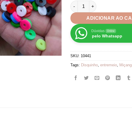
at
Miçanga Disquinho Entremeio
R$
ADICIONAR AO C
Dúvidas
Online
pelo Whatsapp
SKU:
10441
Tags:
Disquinho
,
entremeio
,
Miçang