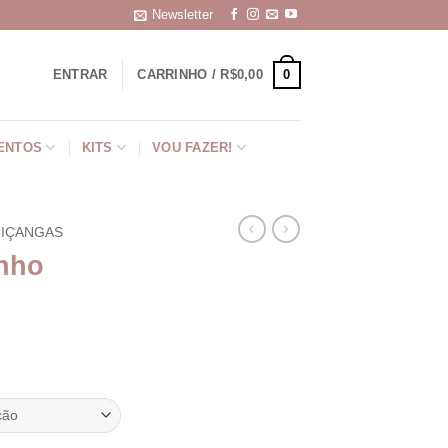
Newsletter
0
ENTRAR
CARRINHO /
R$
0,00
ENTOS
KITS
VOU FAZER!
IÇANGAS
nho
ixa
eço:
9,49