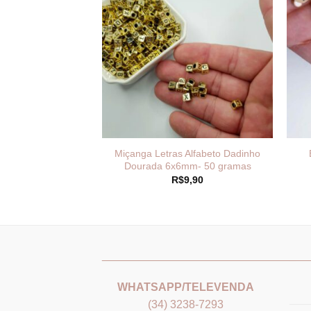
 Alfabeto Dadinho
Miçanga Letras Alfabeto Dadinho
m- 50 gramas
Dourada 6x6mm- 50 gramas
9,90
R$
9,90
_______________________________
___
WHATSAPP/TELEVENDA
(34) 3238-7293