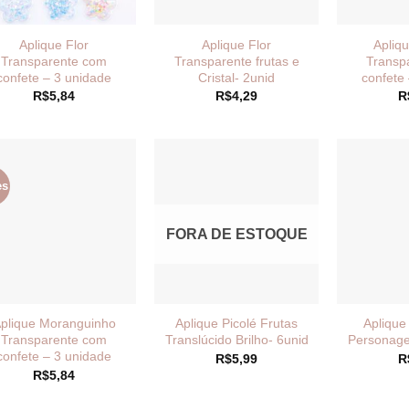
Aplique Flor
Aplique Flor
Apliq
Transparente com
Transparente frutas e
Transp
confete – 3 unidade
Cristal- 2unid
confete
R$
5,84
R$
4,29
R
es
FORA DE ESTOQUE
plique Moranguinho
Aplique Picolé Frutas
Aplique
Transparente com
Translúcido Brilho- 6unid
Personage
confete – 3 unidade
R$
5,99
R
R$
5,84