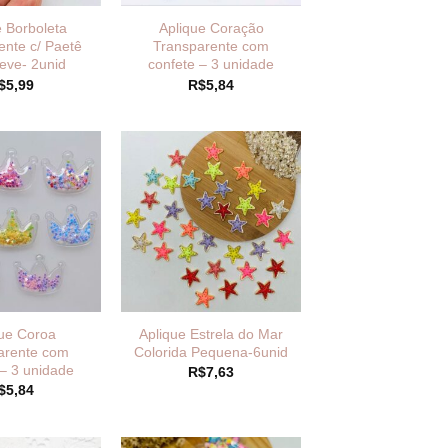
e Borboleta
Aplique Coração
ente c/ Paetê
Transparente com
neve- 2unid
confete – 3 unidade
$
5,99
R$
5,84
que Coroa
Aplique Estrela do Mar
arente com
Colorida Pequena-6unid
 – 3 unidade
R$
7,63
$
5,84