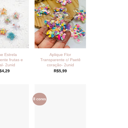
ue Estrela
Aplique Flor
ente frutas e
Transparente c/ Paetê
al- 2unid
coração- 2unid
$
4,29
R$
5,99
8 cores