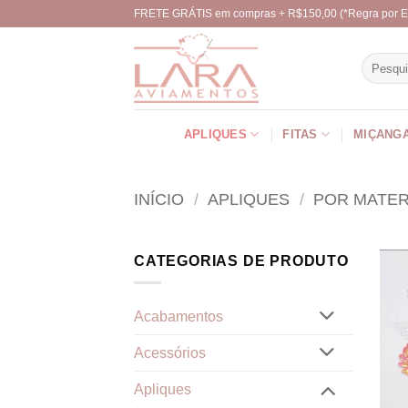
Skip
FRETE GRÁTIS em compras + R$150,00 (*Regra por E
to
content
Pesquisa
por:
APLIQUES
FITAS
MIÇANG
INÍCIO
/
APLIQUES
/
POR MATER
CATEGORIAS DE PRODUTO
Acabamentos
Acessórios
Apliques