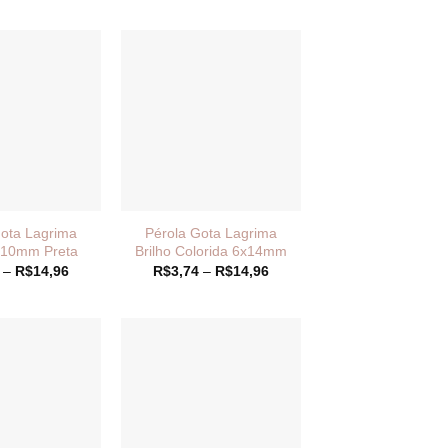
preço:
preço:
R$8,99
R$11,49
através
através
R$17,99
R$22,99
Gota Lagrima
Pérola Gota Lagrima
6x10mm Preta
Brilho Colorida 6x14mm
Faixa
Faixa
–
R$
14,96
R$
3,74
–
R$
14,96
de
de
preço:
preço:
R$3,74
R$3,74
através
através
R$14,96
R$14,96