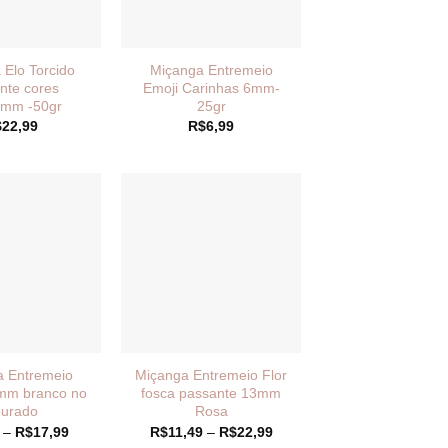
 Elo Torcido
Miçanga Entremeio
nte cores
Emoji Carinhas 6mm-
mm -50gr
25gr
$
22,99
R$
6,99
a Entremeio
Miçanga Entremeio Flor
7mm branco no
fosca passante 13mm
urado
Rosa
Faixa
Faixa
–
R$
17,99
R$
11,49
–
R$
22,99
de
de