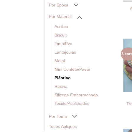
Por Época
A
Por Material
Acrílico
Biscuit
Fimo/Pvc
Lantejoulas
3 cor
Metal
Mini Confete/Paetê
Plástico
Resina
Silicone Emborrachado
Tecido/Acolchados
Tr
Por Tema
Todos Apliques