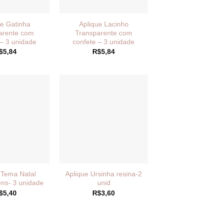
ue Gatinha
Aplique Lacinho
arente com
Transparente com
 – 3 unidade
confete – 3 unidade
$
5,84
R$
5,84
 Tema Natal
Aplique Ursinha resina-2
ns- 3 unidade
unid
$
5,40
R$
3,60