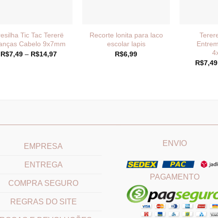
esilha Tic Tac Tererë
Recorte lonita para laco
Terer
anças Cabelo 9x7mm
escolar lapis
Entrem
4
Faixa
R$
7,49
–
R$
14,97
R$
6,99
de
R$
7,49
preço:
R$7,49
através
R$14,97
____________________________
_______________________
ENVIO
EMPRESA
ENTREGA
PAGAMENTO
COMPRA SEGURO
REGRAS DO SITE