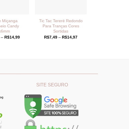
e Miçanga
Tic Tac Tererë Redondo
eio Candy
Para Tranças Cores
x6mm
Sortidas
Faixa
Faixa
–
R$
14,99
R$
7,49
–
R$
14,97
de
de
preço:
preço:
R$7,49
R$7,49
através
através
R$14,99
R$14,97
________
_______________________________
SITE SEGURO