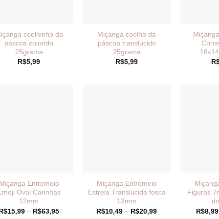
içanga coelhinho da
Miçanga coelho da
Miçanga
páscoa colorido
páscoa translúcido
Corre
25grama
25grama
18x14
R$
5,99
R$
5,99
R
Miçanga Entremeio
Miçanga Entremeio
Miçang
Emoji Oval Carinhas
Estrela Translucida fosca
Figuras 
12mm
12mm
do
Faixa
Faixa
R$
15,99
–
R$
63,95
R$
10,49
–
R$
20,99
R$
8,99
de
de