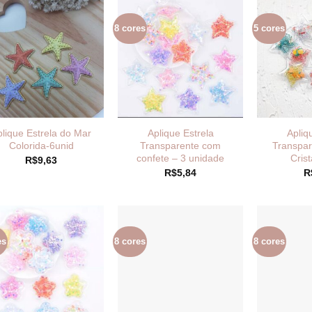
8 cores
5 cores
plique Estrela do Mar
Aplique Estrela
Apliq
Colorida-6unid
Transparente com
Transpar
confete – 3 unidade
Crist
R$
9,63
R$
5,84
R
es
8 cores
8 cores