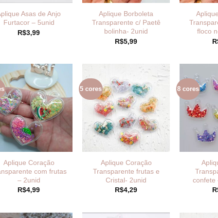
plique Asas de Anjo
Aplique Borboleta
Apliqu
Furtacor – 5unid
Transparente c/ Paetê
Transpar
bolinha- 2unid
floco 
R$
3,99
R$
5,99
R
es
5 cores
8 cores
Aplique Coração
Aplique Coração
Apli
ansparente com frutas
Transparente frutas e
Transp
– 2unid
Cristal- 2unid
confete
R$
4,99
R$
4,29
R