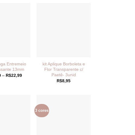
nga Entremeio
kit Aplique Borboleta e
ssante 13mm
Flor Transparente c/
Paetê- 3unid
Faixa
9
–
R$
22,99
de
R$
8,95
preço:
R$11,49
através
R$22,99
3 cores