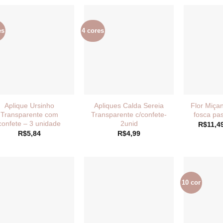
es
4 cores
Aplique Ursinho
Apliques Calda Sereia
Flor Miça
Transparente com
Transparente c/confete-
fosca pa
confete – 3 unidade
2unid
R$
11,4
R$
5,84
R$
4,99
10 cor