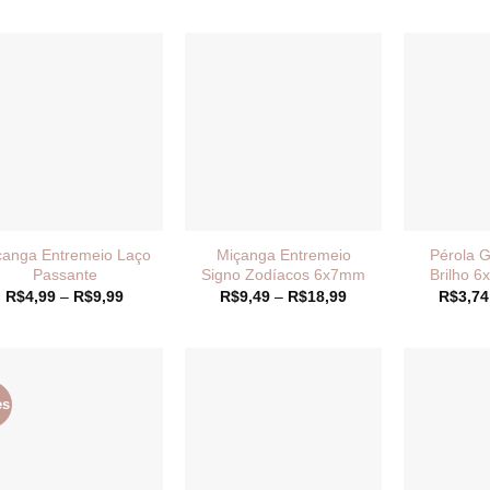
preço:
preço:
R$15,99
R$10,49
através
através
R$63,95
R$20,99
çanga Entremeio Laço
Miçanga Entremeio
Pérola 
Passante
Signo Zodíacos 6x7mm
Brilho 
Faixa
Faixa
R$
4,99
–
R$
9,99
R$
9,49
–
R$
18,99
R$
3,74
de
de
preço:
preço:
R$4,99
R$9,49
através
através
R$9,99
R$18,99
es