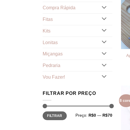
Compra Rápida
Fitas
Kits
Lonitas
Miçangas
A
Pedraria
Vou Fazer!
FILTRAR POR PREÇO
8 cor
Preço
Preço
Preço:
R$0
—
R$70
FILTRAR
mínimo
máximo