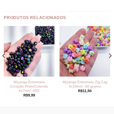
PRODUTOS RELACIONADOS
Miçanga Entremeio
Miçanga Entremeio Zig Zag
Coração Preto/Colorido
5x10mm -50 grama
4x7mm -50G
R$
11,50
R$
9,99