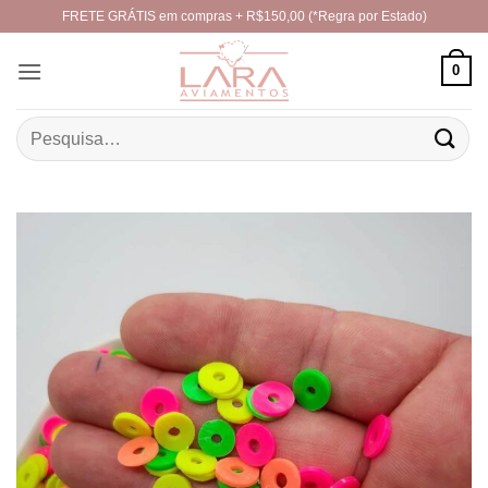
Skip
FRETE GRÁTIS em compras + R$150,00 (*Regra por Estado)
to
content
0
Pesquisar
por: