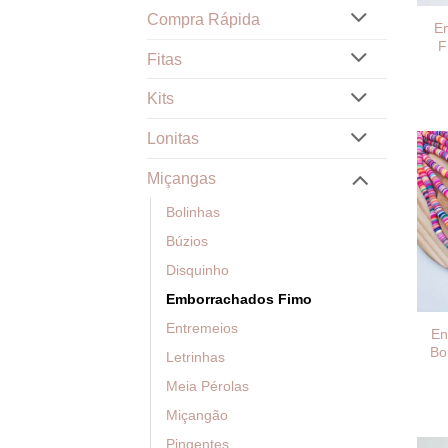
Compra Rápida
En
F
Fitas
Kits
Lonitas
Miçangas
Bolinhas
Búzios
Disquinho
Emborrachados Fimo
Entremeios
En
Bo
Letrinhas
Meia Pérolas
Miçangão
Pingentes