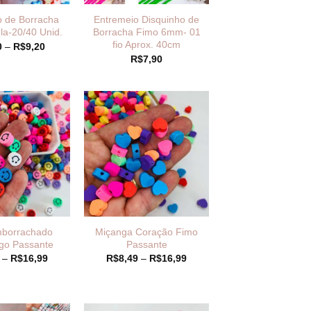
o de Borracha
Entremeio Disquinho de
la-20/40 Unid.
Borracha Fimo 6mm- 01
fio Aprox. 40cm
Faixa
0
–
R$
9,20
de
R$
7,90
preço:
R$4,80
através
R$9,20
borrachado
Miçanga Coração Fimo
ego Passante
Passante
Faixa
Faixa
–
R$
16,99
R$
8,49
–
R$
16,99
de
de
preço:
preço:
R$8,49
R$8,49
através
através
R$16,99
R$16,99