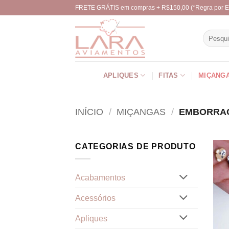
Skip
FRETE GRÁTIS em compras + R$150,00 (*Regra por E
to
content
Pesquisa
por:
APLIQUES
FITAS
MIÇANG
INÍCIO
/
MIÇANGAS
/
EMBORRAC
CATEGORIAS DE PRODUTO
Acabamentos
Acessórios
Apliques