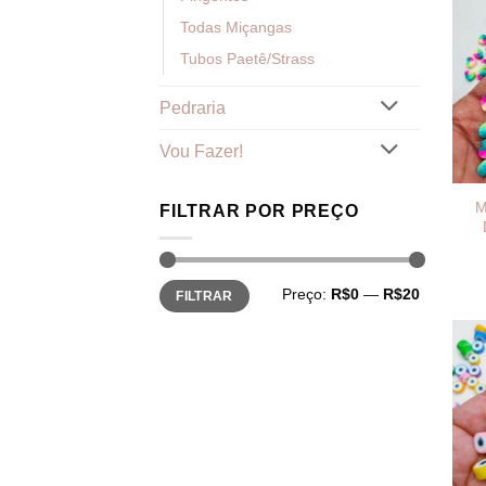
Todas Miçangas
Tubos Paetê/Strass
Pedraria
Vou Fazer!
M
FILTRAR POR PREÇO
Preço
Preço
Preço:
R$0
—
R$20
FILTRAR
mínimo
máximo