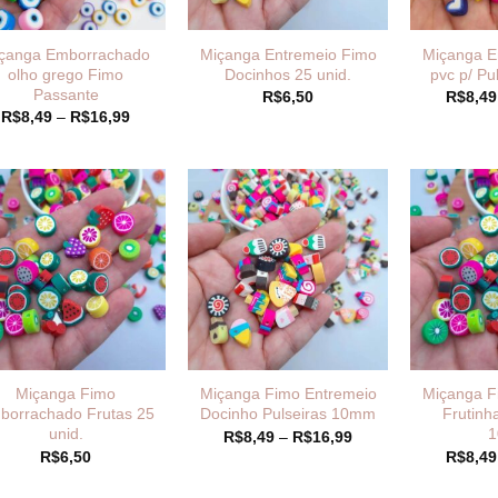
çanga Emborrachado
Miçanga Entremeio Fimo
Miçanga E
olho grego Fimo
Docinhos 25 unid.
pvc p/ P
Passante
R$
6,50
R$
8,49
Faixa
R$
8,49
–
R$
16,99
de
preço:
R$8,49
através
R$16,99
Miçanga Fimo
Miçanga Fimo Entremeio
Miçanga F
borrachado Frutas 25
Docinho Pulseiras 10mm
Frutinh
unid.
Faixa
R$
8,49
–
R$
16,99
de
R$
6,50
R$
8,49
preço:
R$8,49
através