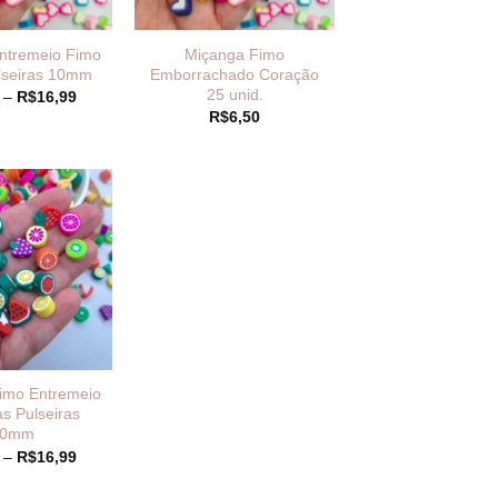
ntremeio Fimo
Miçanga Fimo
ulseiras 10mm
Emborrachado Coração
25 unid.
Faixa
–
R$
16,99
de
R$
6,50
preço:
R$8,49
através
R$16,99
imo Entremeio
as Pulseiras
10mm
Faixa
–
R$
16,99
de
preço: