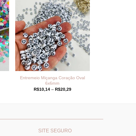
Entremeio Miçanga Coração Oval
6x6mm
Faixa
R$
10,14
–
R$
20,29
de
:
preço:
99
R$10,14
és
através
,99
R$20,29
________
_______________________________
SITE SEGURO