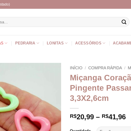
stado)
r
AS
PEDRARIA
LONITAS
ACESSÓRIOS
ACABAM
INÍCIO
/
COMPRA RÁPIDA
/
M
Miçanga Coraç
Pingente Passa
3,3X2,6cm
F
20,99
–
41,96
R$
R$
d
p
Quantidade