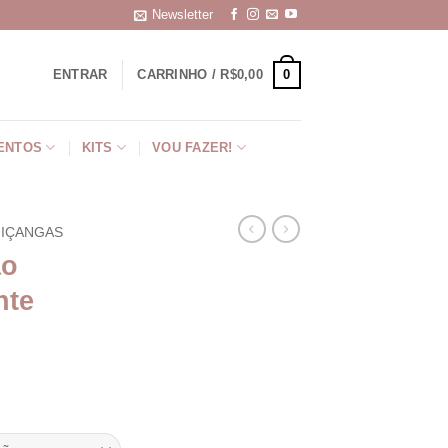
Newsletter
0
ENTRAR
CARRINHO /
R$
0,00
ENTOS
KITS
VOU FAZER!
IÇANGAS
ão
nte
aixa
e
reço: