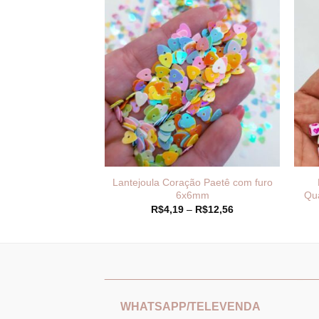
 Colorido Leitoso
Lantejoula Coração Paetê com furo
0mm
6x6mm
Qu
Faixa
Faixa
–
R$
26,97
R$
4,19
–
R$
12,56
de
de
preço:
preço:
R$13,49
R$4,19
através
através
R$26,97
R$12,56
_______________________________
___
WHATSAPP/TELEVENDA