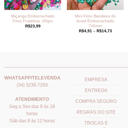
Miçanga Emborrachado
Mini Fimo Bandeira do
Fimo Frutinhas -50grs
brasil Emborrachado
7x5mm
R$
23,99
Faixa
R$
4,91
–
R$
14,73
de
preço:
R$4,91
através
R$14,73
_______________________________
_______________________
WHATSAPP/TELEVENDA
EMPRESA
(34) 3238-7293
ENTREGA
ATENDIMENTO
COMPRA SEGURO
Seg a Sex das 9 às 18
REGRAS DO SITE
horas
Sáb das 9 às 12 horas
TROCAS E