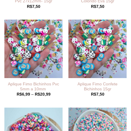
Pvc 27x12mm- 15gr
Colorido Eva 15gr
R$
7,50
R$
7,50
Aplique Fimo Bichinhos Pvc
Aplique Fimo Confete
5mm a 10mm
Bichinhos 15gr
Faixa
R$
6,99
–
R$
20,99
R$
7,50
de
preço:
R$6,99
através
R$20,99