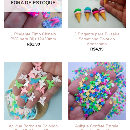
FORA DE ESTOQUE
1 Pingente Fimo Chinelo
3 Pingente para Pulseira
PVC para Biju 12X30mm
Sorvetinho Colorido
Artesanato
R$
1,99
R$
4,99
Aplique Borboleta Colorido
Aplique Confete Estrela