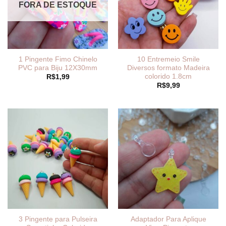
FORA DE ESTOQUE
1 Pingente Fimo Chinelo
10 Entremeio Smile
PVC para Biju 12X30mm
Diversos formato Madeira
colorido 1.8cm
R$
1,99
R$
9,99
3 Pingente para Pulseira
Adaptador Para Aplique