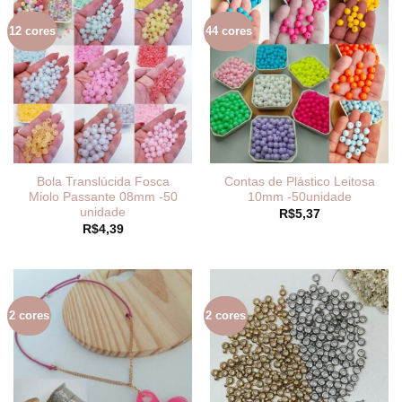
R$18,95
12 cores
44 cores
Bola Translúcida Fosca
Contas de Plástico Leitosa
Miolo Passante 08mm -50
10mm -50unidade
unidade
R$
5,37
R$
4,39
2 cores
2 cores