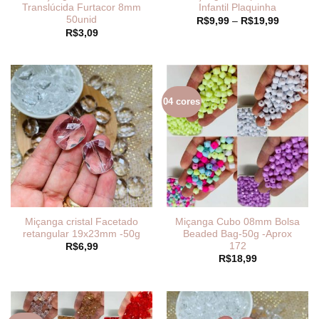
Translúcida Furtacor 8mm
Infantil Plaquinha
50unid
Faixa
R$
9,99
–
R$
19,99
de
R$
3,09
preço:
R$9,99
através
R$19,99
04 cores
Miçanga cristal Facetado
Miçanga Cubo 08mm Bolsa
retangular 19x23mm -50g
Beaded Bag-50g -Aprox
172
R$
6,99
R$
18,99