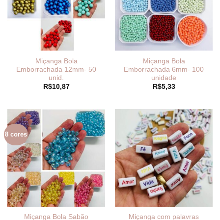
Miçanga Bola
Miçanga Bola
Emborrachada 12mm- 50
Emborrachada 6mm- 100
unid.
unidade
R$
10,87
R$
5,33
8 cores
Miçanga Bola Sabão
Miçanga com palavras