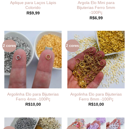
Aplique para Laços Lápis
Argola Elo Mini para
Colorido
Bijuterias Ferro 5mm
-100Pç
R$
9,99
R$
6,99
2 cores
2 cores
Argolinha Elo para Bijuterias
Argolinha Elo para Bijuterias
Ferro 4mm -100Pç
Ferro 8mm -100Pç
R$
10,00
R$
10,00