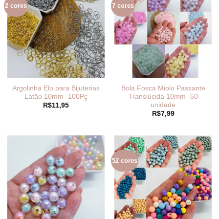
2 cores
7 cores
Argolinha Elo para Bijuterias
Bola Fosca Miolo Passante
Latão 10mm -100Pç
Translúcida 10mm -50
unidade
R$
11,95
R$
7,99
52 cores