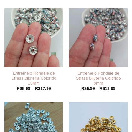
preço:
preço:
R$8,99
R$8,99
através
através
R$17,89
R$17,89
Entremeio Rondele de
Entremeio Rondele de
Strass Bijuteria Colorido
Strass Bijuteria Colorido
10mm
8mm
Faixa
Faixa
R$
8,99
–
R$
17,99
R$
6,99
–
R$
13,99
de
de
preço:
preço:
R$8,99
R$6,99
através
através
R$17,99
R$13,99