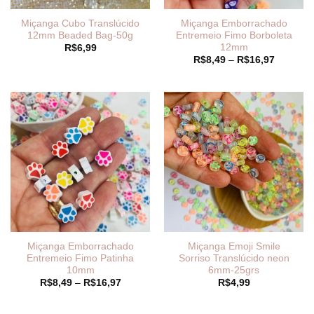
Miçanga Cubo Translúcido
Miçanga Emborrachado
12mm Beaded Bag-50g
Entremeio Fimo Borboleta
12mm
R$
6,99
Faixa
R$
8,49
–
R$
16,97
de
preço:
R$8,49
através
R$16,97
Miçanga Emborrachado
Miçanga Emoji Smile
Entremeio Fimo Patinha
Sorriso Translúcido neon
10mm
6mm-25grs
Faixa
R$
8,49
–
R$
16,97
R$
4,99
de
preço:
R$8,49