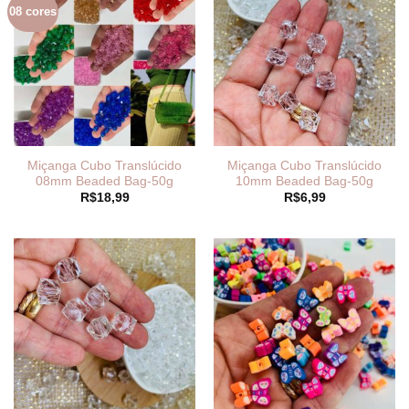
08 cores
Miçanga Cubo Translúcido
Miçanga Cubo Translúcido
08mm Beaded Bag-50g
10mm Beaded Bag-50g
R$
18,99
R$
6,99