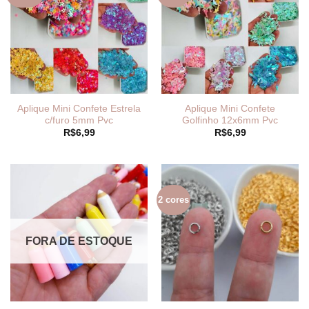
Aplique Mini Confete Estrela
Aplique Mini Confete
c/furo 5mm Pvc
Golfinho 12x6mm Pvc
R$
6,99
R$
6,99
2 cores
FORA DE ESTOQUE