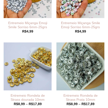
Entremeio Miçanga Emoji
Entremeio Miçanga Smile
Smile Sorriso 6mm-25grs
Emoji Sorriso 6mm-25grs
R$
4,99
R$
4,99
Entremeio Rondela de
Entremeio Rondela de
Strass dourada 10mm
Strass Prata 10mm
Faixa
Faixa
R$
8,99
–
R$
17,89
R$
8,99
–
R$
17,89
de
de