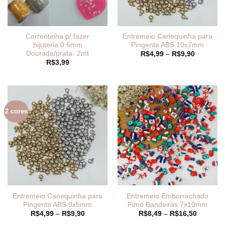
Correntinha p/ fazer
Entremeio Canequinha para
bijuteria 0.6mm
Pingente ABS 10x7mm
Dourada/prata- 2mt
Faixa
R$
4,99
–
R$
9,90
de
R$
3,99
preço:
R$4,99
através
R$9,90
2 cores
Entremeio Canequinha para
Entremeio Emborrachado
Pingente ABS 9x5mm
Fimo Bandeiras 7x10mm
Faixa
Faixa
R$
4,99
–
R$
9,90
R$
8,49
–
R$
16,50
de
de