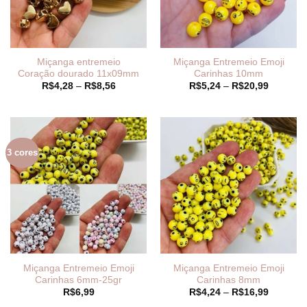
Miçanga entremeio
Miçanga Entremeio Emoji
Coração dourado 11x09mm
Carinhas 10mm
Faixa
Faixa
R$
4,28
–
R$
8,56
R$
5,24
–
R$
20,99
de
de
preço:
preço:
R$4,28
R$5,24
através
através
R$8,56
R$20,99
3 cores
Miçanga Entremeio Emoji
Miçanga Entremeio Emoji
Carinhas 6mm-25gr
Carinhas 8mm
Faixa
R$
6,99
R$
4,24
–
R$
16,99
de