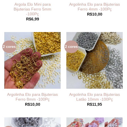
Argola Elo Mini para
Argolinha Elo para Bijuterias
Bijuterias Ferro 5mm
Ferro 4mm -100Pç
-100Pç
R$
10,00
R$
6,99
2 cores
2 cores
Argolinha Elo para Bijuterias
Argolinha Elo para Bijuterias
Ferro 8mm -100Pç
Latão 10mm -100Pç
R$
10,00
R$
11,95