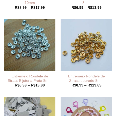
10mm
8mm
Faixa
Faixa
R$
8,99
–
R$
17,99
R$
6,99
–
R$
13,99
de
de
preço:
preço:
R$8,99
R$6,99
através
através
R$17,99
R$13,99
Entremeio Rondele de
Entremeio Rondele de
Strass Bijuteria Prata 8mm
Strass dourado 8mm
Faixa
Faixa
R$
6,99
–
R$
13,99
R$
6,99
–
R$
13,89
de
de
preço:
preço:
R$6,99
R$6,99
através
através
R$13,99
R$13,89