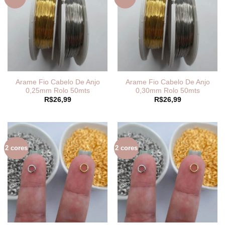
Arame Fio Cabelo De Anjo
Arame Fio Cabelo De Anjo
0,25mm Rolo 50mts
0,30mm Rolo 50mts
R$
26,99
R$
26,99
2 cores
2 cores