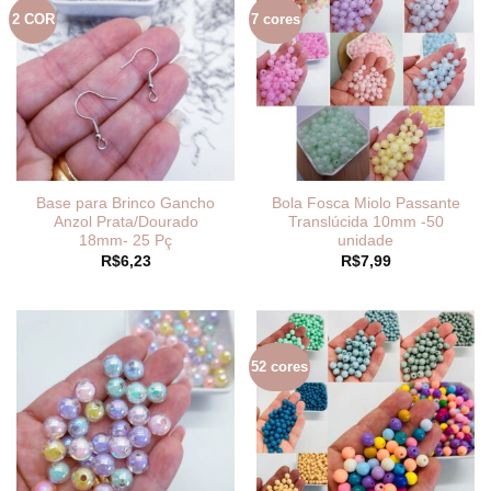
2 COR
7 cores
Base para Brinco Gancho
Bola Fosca Miolo Passante
Anzol Prata/Dourado
Translúcida 10mm -50
18mm- 25 Pç
unidade
R$
6,23
R$
7,99
52 cores