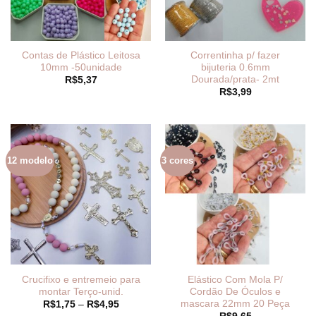
Contas de Plástico Leitosa
Correntinha p/ fazer
10mm -50unidade
bijuteria 0.6mm
Dourada/prata- 2mt
R$
5,37
R$
3,99
12 modelo
3 cores
Crucifixo e entremeio para
Elástico Com Mola P/
montar Terço-unid.
Cordão De Óculos e
mascara 22mm 20 Peça
Faixa
R$
1,75
–
R$
4,95
de