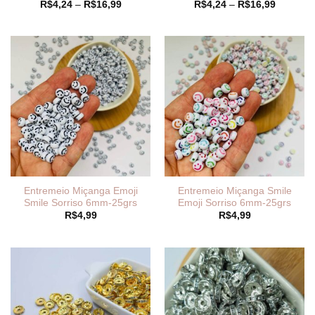
Faixa
Faixa
R$
4,24
–
R$
16,99
R$
4,24
–
R$
16,99
de
de
preço:
preço:
R$4,24
R$4,24
através
através
R$16,99
R$16,99
Entremeio Miçanga Emoji
Entremeio Miçanga Smile
Smile Sorriso 6mm-25grs
Emoji Sorriso 6mm-25grs
R$
4,99
R$
4,99