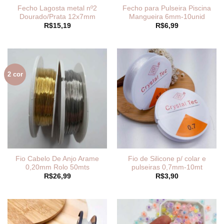
Fecho Lagosta metal nº2
Fecho para Pulseira Piscina
Dourado/Prata 12x7mm
Mangueira 6mm-10unid
R$
15,19
R$
6,99
2 cor
Fio Cabelo De Anjo Arame
Fio de Silicone p/ colar e
0,20mm Rolo 50mts
pulseiras 0,7mm-10mt
R$
26,99
R$
3,90