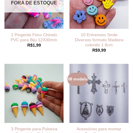
FORA DE ESTOQUE
1 Pingente Fimo Chinelo
10 Entremeio Smile
PVC para Biju 12X30mm
Diversos formato Madeira
colorido 1.8cm
R$
1,99
R$
9,99
08 modelo
3 Pingente para Pulseira
Acessórios para montar