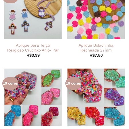
Aplique para Terço
Aplique Bolachinha
Religioso Crucifixo Anjo- Par
Recheada 27mm
R$
3,99
R$
7,80
10 cores
10 cores