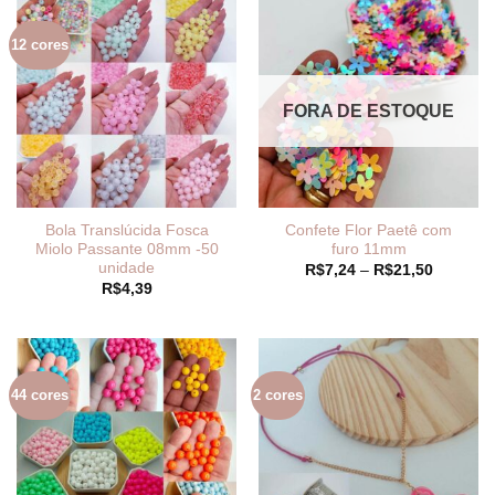
R$18,95
12 cores
FORA DE ESTOQUE
Bola Translúcida Fosca
Confete Flor Paetê com
Miolo Passante 08mm -50
furo 11mm
unidade
Faixa
R$
7,24
–
R$
21,50
de
R$
4,39
preço:
R$7,24
através
R$21,50
44 cores
2 cores