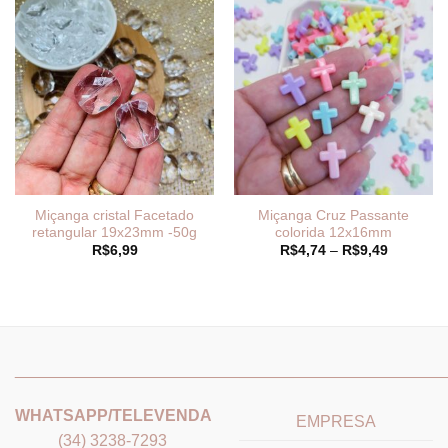
Miçanga cristal Facetado
Miçanga Cruz Passante
retangular 19x23mm -50g
colorida 12x16mm
Faixa
R$
6,99
R$
4,74
–
R$
9,49
de
preço:
R$4,74
através
R$9,49
_______________________________
_______________________
WHATSAPP/TELEVENDA
EMPRESA
(34) 3238-7293