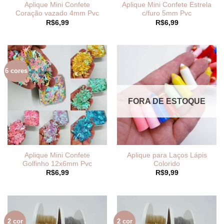
Aplique Mini Confete
Aplique Mini Confete Estrela
Coração vazado 4mm Pvc
c/furo 5mm Pvc
R$
6,99
R$
6,99
6 cores
FORA DE ESTOQUE
Aplique Mini Confete
Aplique para Laços Lápis
Golfinho 12x6mm Pvc
Colorido
R$
6,99
R$
9,99
2 cor
2 cor