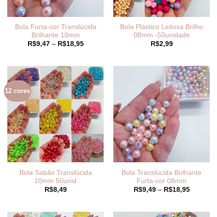
Bola Furta-cor Translúcida
Bola Plástico Leitosa Brilho
Brilhante 10mm
08mm -50unidade
Faixa
R$
9,47
–
R$
18,95
R$
2,99
de
preço:
R$9,47
através
R$18,95
12 cores
Bola Sabão Translúcida
Bola Translúcida Brilhante
10mm 50unid
Furta-cor 08mm
Faixa
R$
8,49
R$
9,49
–
R$
18,95
de
preço:
R$9,49
através