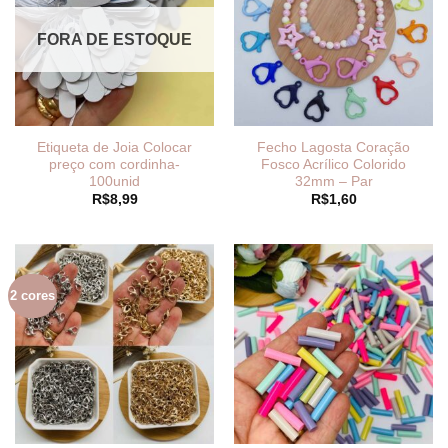
FORA DE ESTOQUE
Etiqueta de Joia Colocar
Fecho Lagosta Coração
preço com cordinha-
Fosco Acrílico Colorido
100unid
32mm – Par
R$
8,99
R$
1,60
2 cores