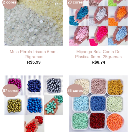
2 cores
29 cores
Meia Pérola Irisada 6mm-
Miçanga Bola Conta De
25gramas
Plastica 6mm- 25gramas
R$
5,99
R$
6,74
07 cores
26 cores