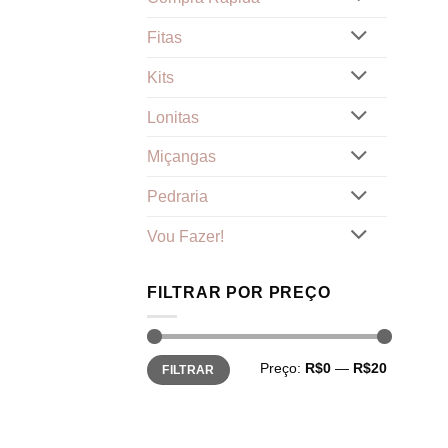
Fitas
Kits
Lonitas
Miçangas
Pedraria
Vou Fazer!
FILTRAR POR PREÇO
Preço
Preço
Preço:
R$0
—
R$20
FILTRAR
mínimo
máximo