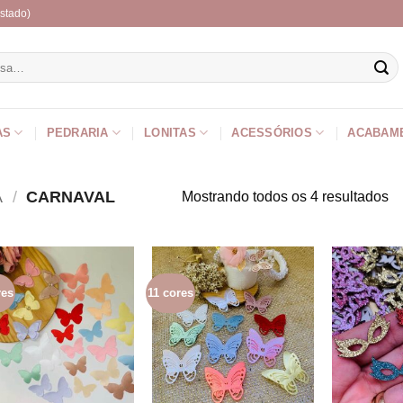
stado)
r
AS
PEDRARIA
LONITAS
ACESSÓRIOS
ACABAM
A
/
CARNAVAL
Mostrando todos os 4 resultados
res
11 cores