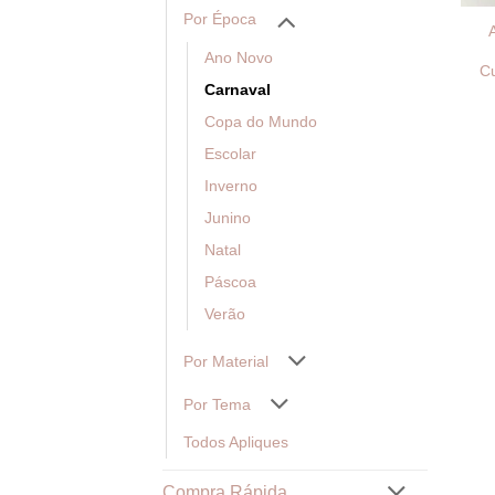
Por Época
Ano Novo
Cu
Carnaval
Copa do Mundo
Escolar
Inverno
Junino
Natal
Páscoa
Verão
Por Material
Por Tema
Todos Apliques
Compra Rápida