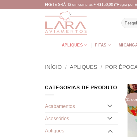
Skip
FRETE GRÁTIS em compras + R$150,00 (*Regra por E
to
content
Pesquisa
por:
APLIQUES
FITAS
MIÇANG
INÍCIO
/
APLIQUES
/
POR ÉPOC
CATEGORIAS DE PRODUTO
11 co
Acabamentos
Acessórios
Apliques