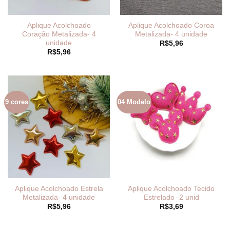
Aplique Acolchoado
Aplique Acolchoado Coroa
Coração Metalizada- 4
Metalizada- 4 unidade
unidade
R$
5,96
R$
5,96
9 cores
04 Modelo
Aplique Acolchoado Estrela
Aplique Acolchoado Tecido
Metalizada- 4 unidade
Estrelado -2 unid
R$
5,96
R$
3,69