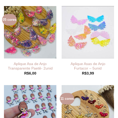
05 cores
Aplique Asa de Anjo
Aplique Asas de Anjo
Transparente Paetê- 2unid
Furtacor – 5unid
R$
6,00
R$
3,99
11 cores