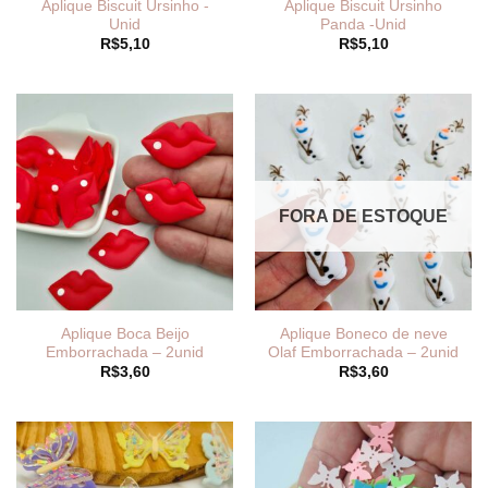
Aplique Biscuit Ursinho -
Aplique Biscuit Ursinho
Unid
Panda -Unid
R$
5,10
R$
5,10
FORA DE ESTOQUE
Aplique Boca Beijo
Aplique Boneco de neve
Emborrachada – 2unid
Olaf Emborrachada – 2unid
R$
3,60
R$
3,60