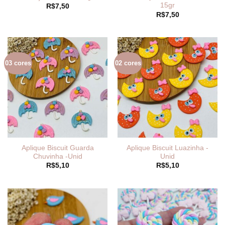
15gr
R$
7,50
R$
7,50
03 cores
02 cores
Aplique Biscuit Guarda
Aplique Biscuit Luazinha -
Chuvinha -Unid
Unid
R$
5,10
R$
5,10