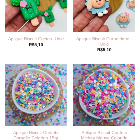
Aplique Biscuit Carneirinho -
Aplique Biscuit Cactos -Unid
Unid
R$
5,10
R$
5,10
Aplique Biscuit Confete
Aplique Biscuit Confete
Coração Colorido 15gr
Michey Mouse Colorido