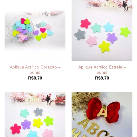
Aplique Acrílico Coração –
Aplique Acrílico Estrela –
6unid
6unid
R$
8,70
R$
8,70