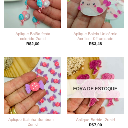
Aplique Balão festa
Aplique Baleia Unicórnio
colorido-2unid
Acrílico -02 unidade
R$
2,60
R$
3,48
FORA DE ESTOQUE
Aplique Balinha Bombom –
Aplique Barbie -2unid
2unid
R$
7,00