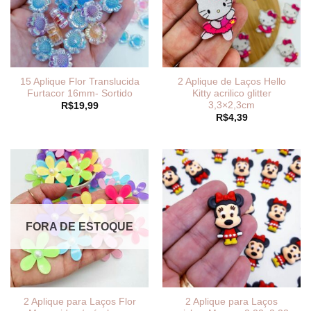
15 Aplique Flor Translucida
2 Aplique de Laços Hello
Furtacor 16mm- Sortido
Kitty acrilico glitter
3,3×2,3cm
R$
19,99
R$
4,39
FORA DE ESTOQUE
2 Aplique para Laços Flor
2 Aplique para Laços