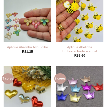
Aplique Abelinha
Aplique Abelinha Alto Brilho
Emborrachada – 2unid
R$
1,35
R$
3,60
9 cores
9 cores