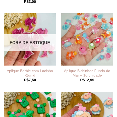
R$
3,00
FORA DE ESTOQUE
Aplique Barbie com Lacinho
Aplique Bichinhos Fundo do
-2unid
Mar – 10 unidade
R$
7,50
R$
12,99