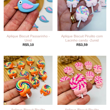
Aplique Biscuit Passarinho -
Aplique Biscuit Pirulito com
Unid
Lacinho candy -2unid
R$
5,10
R$
3,59
Aplique Biscuit Pirulito
Aplique Biscuit Pirulito