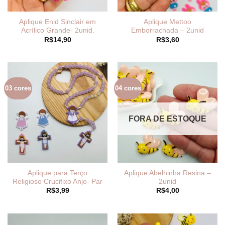
Aplique Enid Sinclair em
Aplique Mettoo
Acrílico Grande- 2unid.
Emborrachada – 2unid
R$
14,90
R$
3,60
03 cores
04 cores
FORA DE ESTOQUE
Aplique para Terço
Aplique Abelhinha Resina –
Religioso Crucifixo Anjo- Par
2unid
R$
3,99
R$
4,00