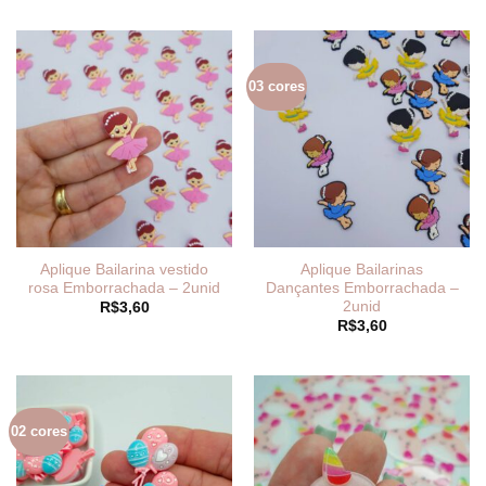
03 cores
Aplique Bailarina vestido
Aplique Bailarinas
rosa Emborrachada – 2unid
Dançantes Emborrachada –
2unid
R$
3,60
R$
3,60
02 cores