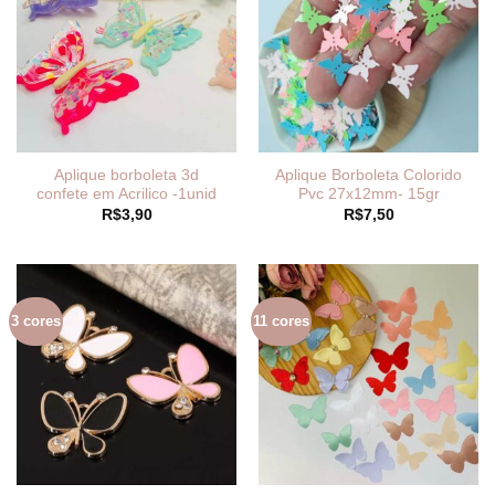
Aplique borboleta 3d
Aplique Borboleta Colorido
confete em Acrilico -1unid
Pvc 27x12mm- 15gr
R$
3,90
R$
7,50
3 cores
11 cores