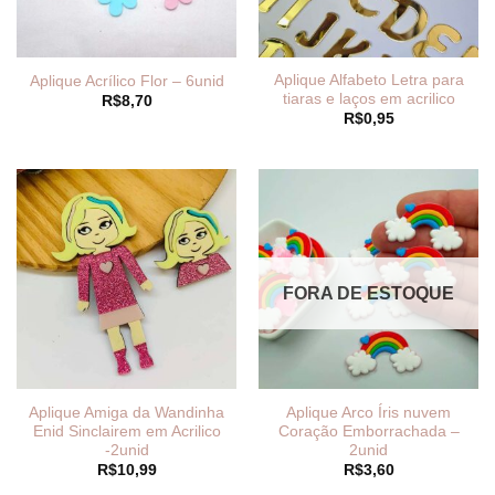
Aplique Alfabeto Letra para
Aplique Acrílico Flor – 6unid
tiaras e laços em acrilico
R$
8,70
R$
0,95
FORA DE ESTOQUE
Aplique Amiga da Wandinha
Aplique Arco Íris nuvem
Enid Sinclairem em Acrilico
Coração Emborrachada –
-2unid
2unid
R$
10,99
R$
3,60