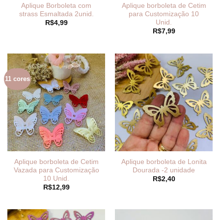
Aplique Borboleta com
Aplique borboleta de Cetim
strass Esmaltada 2unid.
para Customização 10
Unid.
R$
4,99
R$
7,99
11 cores
Aplique borboleta de Cetim
Aplique borboleta de Lonita
Vazada para Customização
Dourada -2 unidade
10 Unid.
R$
2,40
R$
12,99