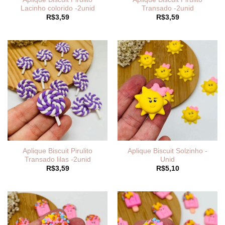
Lacinho colorido -2unid
Transado -2unid
R$
3,59
R$
3,59
Aplique Biscuit Pirulito
Aplique Biscuit Solzinho -
Transado lilas -2unid
Unid
R$
3,59
R$
5,10