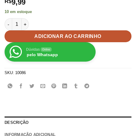
9,99
R$
10 em estoque
Miçanga Entremeio Coração Preto/Colorido 4x7mm -50G quant
ADICIONAR AO CARRINHO
Dúvidas
Online
pelo Whatsapp
SKU:
10086
DESCRIÇÃO
INFORMAÇÃO ADICIONAL