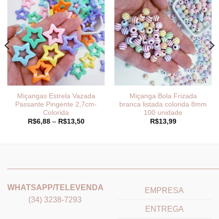
Miçangas Estrela Vazada
Miçanga Bola Frizada
Passante Pingente 2,7cm-
branca listada colorida 8mm
Colorida
100 unidade
Faixa
R$
6,88
–
R$
13,50
R$
13,99
de
preço:
R$6,88
9
através
R$13,50
_______________________________
_______________________
WHATSAPP/TELEVENDA
EMPRESA
(34) 3238-7293
ENTREGA