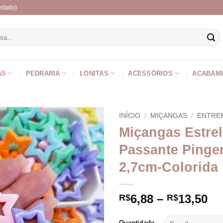
stado)
r
AS
PEDRARIA
LONITAS
ACESSÓRIOS
ACABAM
INÍCIO
/
MIÇANGAS
/
ENTRE
Miçangas Estre
Passante Pinge
2,7cm-Colorida
Fa
6,88
–
13,50
R$
R$
de
pr
Quantidade