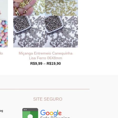
do
Miçanga Entremeio Canequinha
Lisa Ferro 06X8mm
Faixa
R$
9,99
–
R$
19,90
de
preço:
R$9,99
através
R$19,90
________
_______________________________
SITE SEGURO