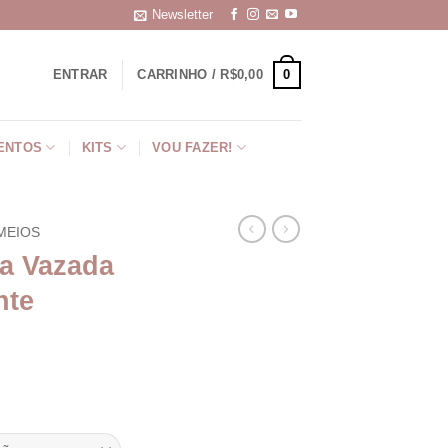
Newsletter
0
ENTRAR
CARRINHO /
R$
0,00
ENTOS
KITS
VOU FAZER!
MEIOS
la Vazada
nte
ixa
eço: