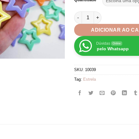
R$
at
Miçangas Estrela Vazada Pass
R$
ADICIONAR AO C
Dúvidas
Online
pelo Whatsapp
SKU:
10039
Tag:
Estrela