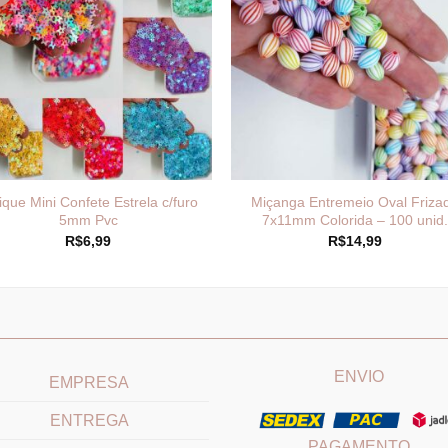
ique Mini Confete Estrela c/furo
Miçanga Entremeio Oval Friza
5mm Pvc
7x11mm Colorida – 100 unid.
R$
6,99
R$
14,99
____________________________
_______________________
ENVIO
EMPRESA
ENTREGA
PAGAMENTO