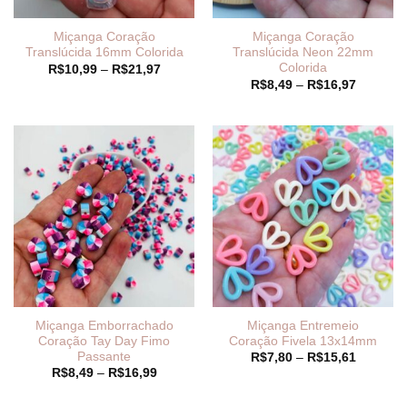
Miçanga Coração
Miçanga Coração
Translúcida 16mm Colorida
Translúcida Neon 22mm
Colorida
Faixa
R$
10,99
–
R$
21,97
de
Faixa
R$
8,49
–
R$
16,97
preço:
de
R$10,99
preço:
através
R$8,49
R$21,97
através
R$16,97
Miçanga Emborrachado
Miçanga Entremeio
Coração Tay Day Fimo
Coração Fivela 13x14mm
Passante
Faixa
R$
7,80
–
R$
15,61
de
Faixa
R$
8,49
–
R$
16,99
preço:
de
R$7,80
preço:
através