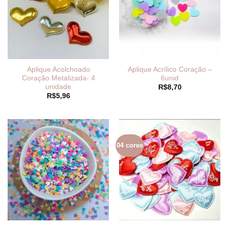
Aplique Acolchoado
Aplique Acrílico Coração –
Coração Metalizada- 4
6unid
unidade
R$
8,70
R$
5,96
04 cores