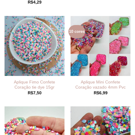
R$
4,29
10 cores
Aplique Fimo Confete
Aplique Mini Confete
Coração tie dye 15gr
Coração vazado 4mm Pvc
R$
7,50
R$
6,99