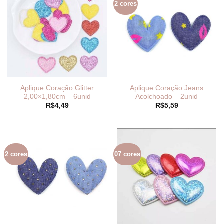
2 cores
Aplique Coração Glitter
Aplique Coração Jeans
2,00×1,80cm – 6unid
Acolchoado – 2unid
R$
4,49
R$
5,59
2 cores
07 cores