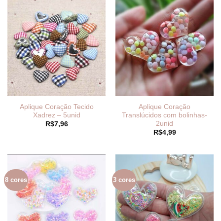
Aplique Coração Tecido
Aplique Coração
Xadrez – 5unid
Translúcidos com bolinhas-
2unid
R$
7,96
R$
4,99
8 cores
3 cores