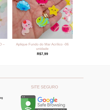
D –
Aplique Fundo do Mar Acrílico -06
unidade
R$
7,99
________
_______________________________
SITE SEGURO