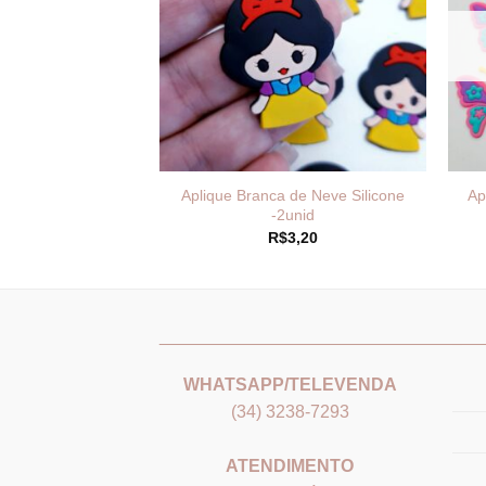
ço Borboleta Metal
Aplique Branca de Neve Silicone
Ap
ilhante- Unid.
-2unid
3,69
R$
3,20
_______________________________
___
WHATSAPP/TELEVENDA
(34) 3238-7293
ATENDIMENTO