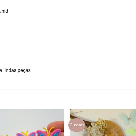
unid
ça lindas peças
11 cores