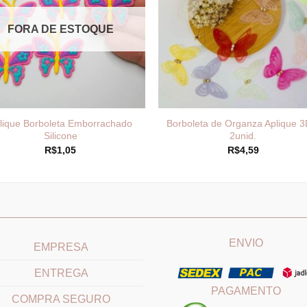
FORA DE ESTOQUE
lique Borboleta Emborrachado
Borboleta de Organza Aplique 3
Silicone
2unid.
R$
1,05
R$
4,59
____________________________
_______________________
ENVIO
EMPRESA
ENTREGA
PAGAMENTO
COMPRA SEGURO