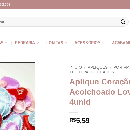
stado)
r
AS
PEDRARIA
LONITAS
ACESSÓRIOS
ACABAM
INÍCIO
/
APLIQUES
/
POR MA
TECIDO/ACOLCHADOS
Aplique Coraçã
Acolchoado Lov
4unid
5,59
R$