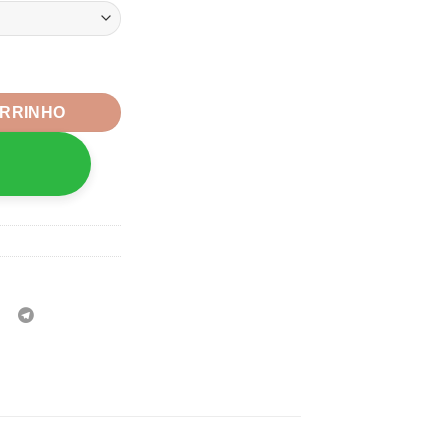
Love You- 4unid quantidade
ARRINHO