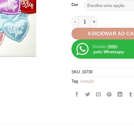
Cor
Aplique Coração Acolchoado 
ADICIONAR AO C
Dúvidas
Online
pelo Whatsapp
SKU:
10730
Tag:
coração