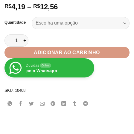
Faixa
4,19
–
12,56
R$
R$
de
preço:
Quantidade
R$4,19
através
Lantejoula Coração Paetê com furo 6x6mm quantidade
R$12,56
ADICIONAR AO CARRINHO
Dúvidas
Online
pelo Whatsapp
SKU:
10408