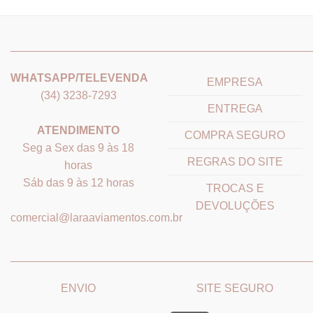
através
R$15,61
_______________________________
_______________________
WHATSAPP/TELEVENDA
EMPRESA
(34) 3238-7293
ENTREGA
ATENDIMENTO
COMPRA SEGURO
Seg a Sex das 9 às 18
REGRAS DO SITE
horas
Sáb das 9 às 12 horas
TROCAS E
DEVOLUÇÕES
comercial@laraaviamentos.com.br
_______________________________
_______________________
ENVIO
SITE SEGURO