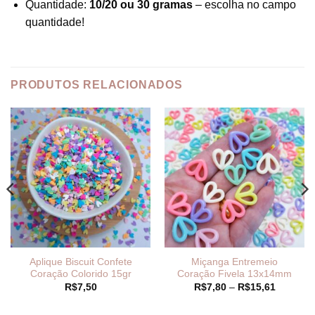
Quantidade:
10/20 ou 30 gramas
– escolha no campo
quantidade!
PRODUTOS RELACIONADOS
Aplique Biscuit Confete
Miçanga Entremeio
Coração Colorido 15gr
Coração Fivela 13x14mm
Faixa
R$
7,50
R$
7,80
–
R$
15,61
de
preço:
R$7,80