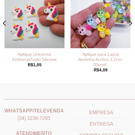
Aplique Unicórnio
Aplique para Laços
Emborrachado Silicone
Abelinha Acrilico 2,2cm-
03unid.
R$
1,05
R$
4,09
9
_______________________________
_______________________
WHATSAPP/TELEVENDA
EMPRESA
(34) 3238-7293
ENTREGA
ATENDIMENTO