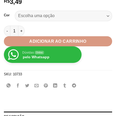
3,49
R$
Cor
Aplique Coração Metalizado Furtacor Acolchoado- 2unid quant
ADICIONAR AO CARRINHO
Dúvidas
Online
pelo Whatsapp
SKU:
10733