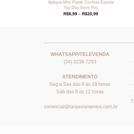
cone Unicórnio
Aplique Mini Paetê Confete Estrela
rachado
Tay Day 5mm Pvc
Faixa
1,05
R$
6,99
–
R$
20,99
de
preço:
R$6,99
através
R$20,99
_______________________________
___
WHATSAPP/TELEVENDA
(34) 3238-7293
ATENDIMENTO
Seg a Sex das 9 às 18 horas
Sáb das 9 às 12 horas
T
comercial@laraaviamentos.com.br