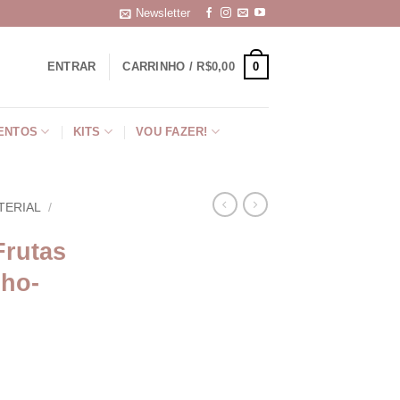
Newsletter
0
ENTRAR
CARRINHO /
R$
0,00
ENTOS
KITS
VOU FAZER!
TERIAL
/
Frutas
lho-