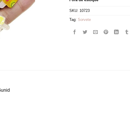
SKU:
10723
Tag:
Sorvete
6unid