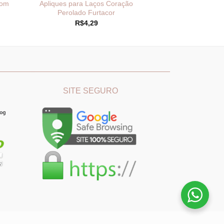
com
Apliques para Laços Coração
Perolado Furtacor
R$
4,29
:
00
és
,99
________
_______________________________
SITE SEGURO