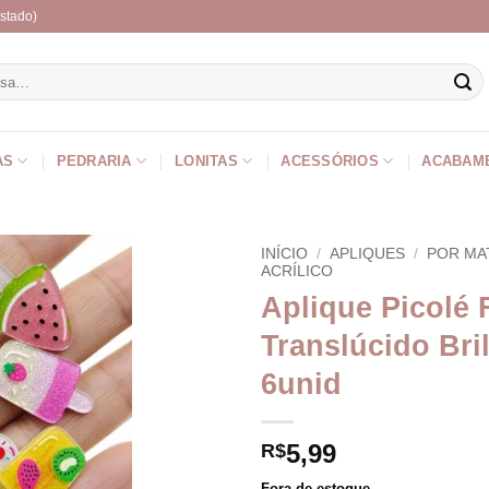
stado)
r
AS
PEDRARIA
LONITAS
ACESSÓRIOS
ACABAM
INÍCIO
/
APLIQUES
/
POR MA
ACRÍLICO
Aplique Picolé 
Translúcido Bri
6unid
5,99
R$
Fora de estoque