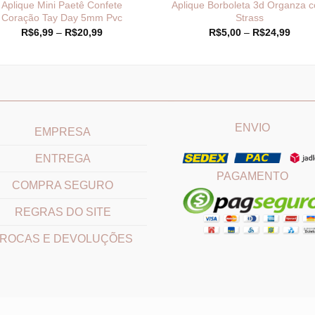
Aplique Mini Paetê Confete
Aplique Borboleta 3d Organza 
Coração Tay Day 5mm Pvc
Strass
Faixa
Faixa
R$
6,99
–
R$
20,99
R$
5,00
–
R$
24,99
de
de
preço:
preço
R$6,99
R$5,
através
atrav
R$20,99
R$24
____________________________
_______________________
ENVIO
EMPRESA
ENTREGA
PAGAMENTO
COMPRA SEGURO
REGRAS DO SITE
ROCAS E DEVOLUÇÕES