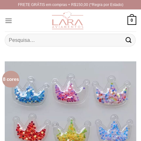
Skip
FRETE GRÁTIS em compras + R$150,00 (*Regra por Estado)
to
content
0
Pesquisar
por:
8 cores