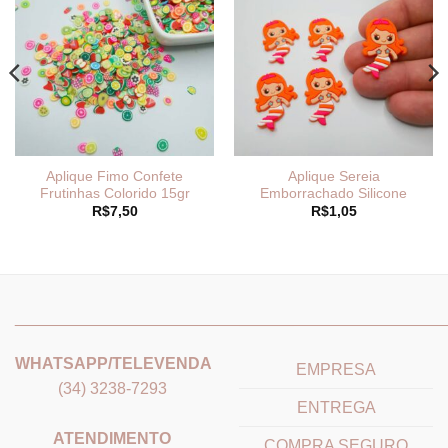
Aplique Fimo Confete
Aplique Sereia
Frutinhas Colorido 15gr
Emborrachado Silicone
R$
7,50
R$
1,05
_______________________________
_______________________
WHATSAPP/TELEVENDA
EMPRESA
(34) 3238-7293
ENTREGA
ATENDIMENTO
COMPRA SEGURO