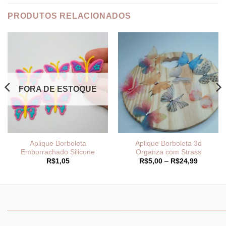
PRODUTOS RELACIONADOS
FORA DE ESTOQUE
Aplique Borboleta
Aplique Borboleta 3d
Emborrachado Silicone
Organza com Strass
Faixa
R$
1,05
R$
5,00
–
R$
24,99
de
preço:
R$5,00
através
R$24,99
_______________________________
_______________________