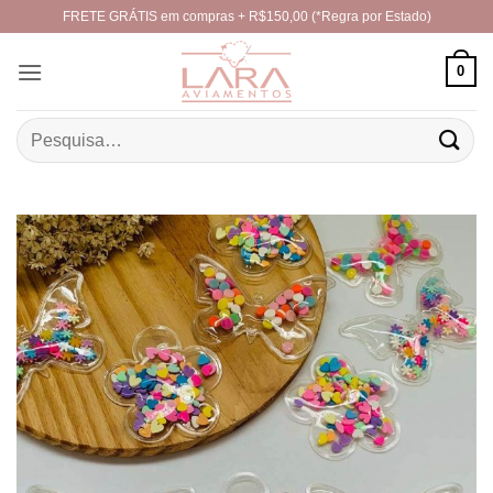
Skip
FRETE GRÁTIS em compras + R$150,00 (*Regra por Estado)
to
content
0
Pesquisar
por: