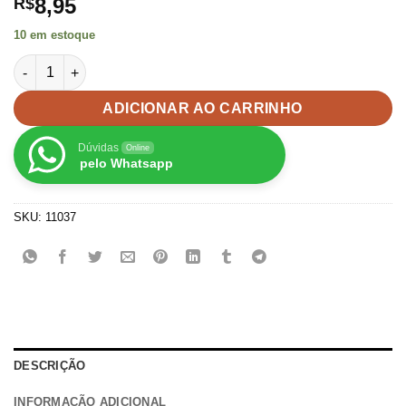
8,95
R$
10 em estoque
kit Aplique Borboleta e Flor Transparente c/ Paetê- 3unid quan
ADICIONAR AO CARRINHO
Dúvidas
Online
pelo Whatsapp
SKU:
11037
DESCRIÇÃO
INFORMAÇÃO ADICIONAL