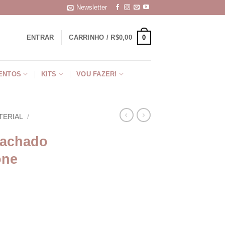
Newsletter
0
ENTRAR
CARRINHO /
R$
0,00
ENTOS
KITS
VOU FAZER!
TERIAL
/
rachado
one
io Silicone quantidade