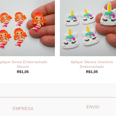
Aplique Sereia Emborrachado
Aplique Silicone Unicórnio
Silicone
Emborrachado
R$
1,05
R$
1,05
____________________________
_______________________
ENVIO
EMPRESA