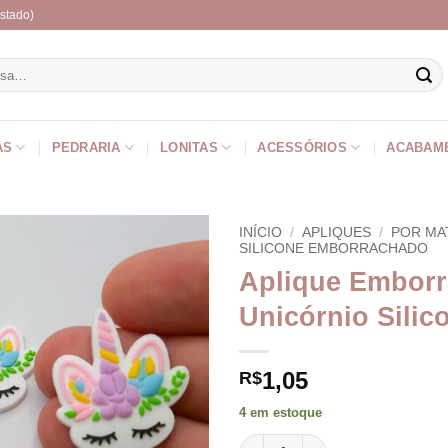
stado)
r
AS
PEDRARIA
LONITAS
ACESSÓRIOS
ACABAM
INÍCIO
/
APLIQUES
/
POR MA
SILICONE EMBORRACHADO
Aplique Embor
Unicórnio Silic
1,05
R$
4 em estoque
Aplique Emborrachado Unicórn