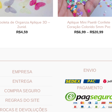
boleta de Organza Aplique 3D –
Aplique Mini Paetê Confete
2unid.
Coração Colorido 5mm Pvc
Faixa
R$
4,59
R$
6,99
–
R$
20,99
de
preço
R$6,
atrav
R$20
____________________________
_______________________
ENVIO
EMPRESA
ENTREGA
PAGAMENTO
COMPRA SEGURO
REGRAS DO SITE
ROCAS E DEVOLUÇÕES