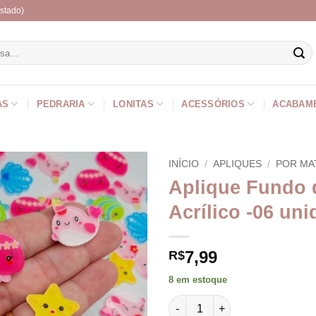
stado)
r
AS
PEDRARIA
LONITAS
ACESSÓRIOS
ACABAM
INÍCIO
/
APLIQUES
/
POR MA
Aplique Fundo 
Acrílico -06 un
7,99
R$
8 em estoque
Aplique Fundo do Mar Acrílico