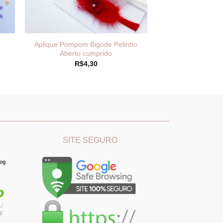
Aplique Pompom Bigode Pelinho
Aberto cumprido
R$
4,30
:
99
és
,99
________
_______________________________
SITE SEGURO