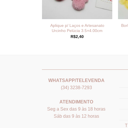
 Paetê Confete
Aplique p/ Laços e Artesanato
Bor
a 5mm Pvc
Urcinho Pelúcia 3.5×4.00cm
Faixa
–
R$
20,99
R$
2,40
de
preço:
R$6,99
através
R$20,99
_______________________________
___
WHATSAPP/TELEVENDA
(34) 3238-7293
ATENDIMENTO
Seg a Sex das 9 às 18 horas
Sáb das 9 às 12 horas
T