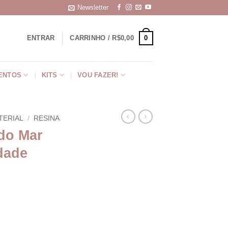
Newsletter
0
ENTRAR
CARRINHO /
R$
0,00
ENTOS
KITS
VOU FAZER!
TERIAL
/
RESINA
do Mar
idade
 -06 unidade quantidade