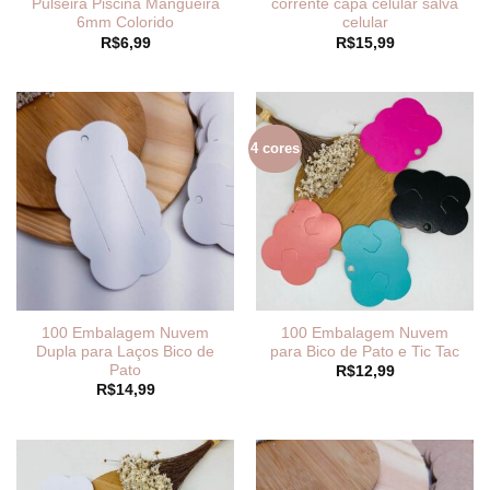
Pulseira Piscina Mangueira
corrente capa celular salva
6mm Colorido
celular
R$
6,99
R$
15,99
4 cores
100 Embalagem Nuvem
100 Embalagem Nuvem
Dupla para Laços Bico de
para Bico de Pato e Tic Tac
Pato
R$
12,99
R$
14,99