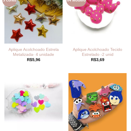
9 cores
04 Modelo
Aplique Acolchoado Estrela
Aplique Acolchoado Tecido
Metalizada- 4 unidade
Estrelado -2 unid
R$
5,96
R$
3,69