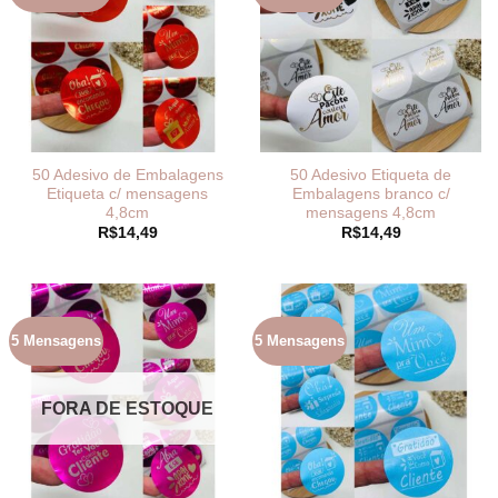
50 Adesivo de Embalagens
50 Adesivo Etiqueta de
Etiqueta c/ mensagens
Embalagens branco c/
4,8cm
mensagens 4,8cm
R$
14,49
R$
14,49
5 Mensagens
5 Mensagens
FORA DE ESTOQUE