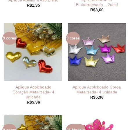
Aplique Abelinha Alto Brilho
Emborrachada – 2unid
R$
1,35
R$
3,60
9 cores
9 cores
Aplique Acolchoado
Aplique Acolchoado Coroa
Coração Metalizada- 4
Metalizada- 4 unidade
unidade
R$
5,96
R$
5,96