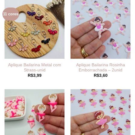
11 cores
Aplique Bailarina Metal com
Aplique Bailarina Rosinha
Strass-unid
Emborrachada – 2unid
R$
3,99
R$
3,60