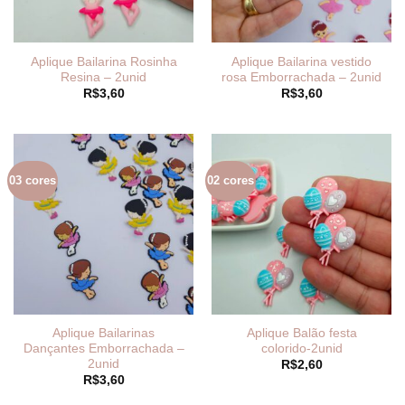
Aplique Bailarina Rosinha
Aplique Bailarina vestido
Resina – 2unid
rosa Emborrachada – 2unid
R$
3,60
R$
3,60
03 cores
02 cores
Aplique Bailarinas
Aplique Balão festa
Dançantes Emborrachada –
colorido-2unid
2unid
R$
2,60
R$
3,60