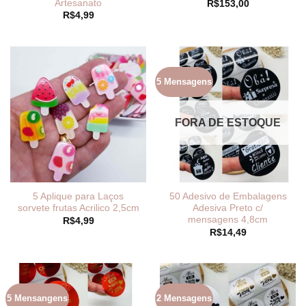
Artesanato
R$
153,00
R$
4,99
5 Mensagens
FORA DE ESTOQUE
5 Aplique para Laços
50 Adesivo de Embalagens
sorvete frutas Acrilico 2,5cm
Adesiva Preto c/
mensagens 4,8cm
R$
4,99
R$
14,49
5 Mensangens
2 Mensagens