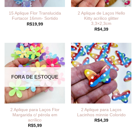
15 Aplique Flor Translucida
2 Aplique de Laços Hello
Furtacor 16mm- Sortido
Kitty acrilico glitter
3,3×2,3cm
R$
19,99
R$
4,39
FORA DE ESTOQUE
2 Aplique para Laços Flor
2 Aplique para Laços
Margarida c/ pérola em
Lacinhos minnie Colorido
acrílico
R$
4,39
R$
5,99