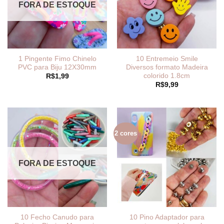
FORA DE ESTOQUE
1 Pingente Fimo Chinelo
10 Entremeio Smile
PVC para Biju 12X30mm
Diversos formato Madeira
colorido 1.8cm
R$
1,99
R$
9,99
2 cores
FORA DE ESTOQUE
10 Fecho Canudo para
10 Pino Adaptador para