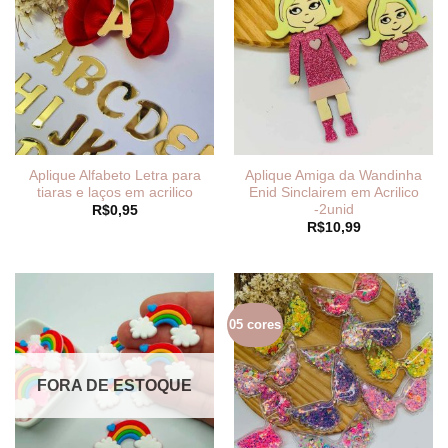
Aplique Alfabeto Letra para
Aplique Amiga da Wandinha
tiaras e laços em acrilico
Enid Sinclairem em Acrilico
-2unid
R$
0,95
R$
10,99
05 cores
FORA DE ESTOQUE