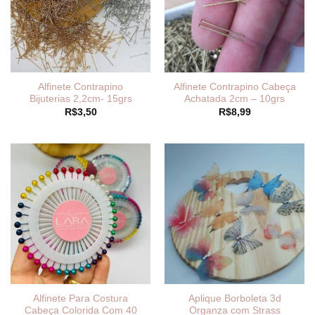
Alfinete Contrapino
Alfinete Contrapino Cabeça
Bijuterias 2,2cm- 15grs
Achatada 2cm – 10grs
R$
3,50
R$
8,99
Alfinete Para Costura
Aplique Borboleta 3d
Cabeça Colorida Com 40
Organza com Strass