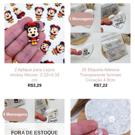
3 Mensagens
2 Aplique para Laços
25 Etiqueta Adesiva
mickey Mouse- 2.22×3.33
Transparente formato
cm
Coração 4.8cm
R$
3,29
R$
7,22
4 Mensagens
FORA DE ESTOQUE