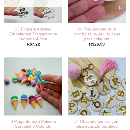
25 Etiqueta Adesivo
26 Pino Adaptador p/
Embalagem Transparente
cordão salva celular capa
redonda 4.8cm
para colagem
R$
7,22
R$
26,99
3 Pingente para Pulseira
34 Chaveiro acrilico com
Sorvetinho Colorido
letra dourado perolado