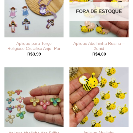
FORA DE ESTOQUE
Aplique para Terço
Aplique Abelhinha Resina –
Religioso Crucifixo Anjo- Par
2unid
R$
3,99
R$
4,00
Aplique Abelinha