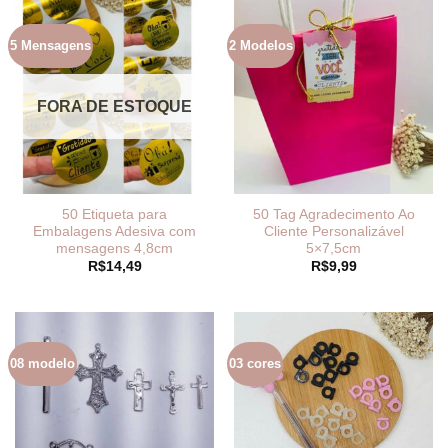
5 Mensagens
2 Modelos
FORA DE ESTOQUE
50 Etiqueta para
50 Tag Agradecimento Ao
Embalagens Adesiva com
Cliente Personalizável
mensagens 4,8cm
5×7,5cm
R$
14,49
R$
9,99
08 modelo
03 cores