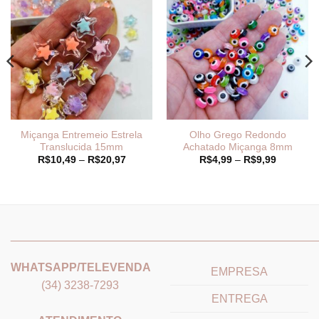
Miçanga Entremeio Estrela
Olho Grego Redondo
Translucida 15mm
Achatado Miçanga 8mm
Faixa
Faixa
R$
10,49
–
R$
20,97
R$
4,99
–
R$
9,99
de
de
preço:
preço:
R$10,49
R$4,99
através
através
R$20,97
R$9,99
_______________________________
_______________________
WHATSAPP/TELEVENDA
EMPRESA
(34) 3238-7293
ENTREGA