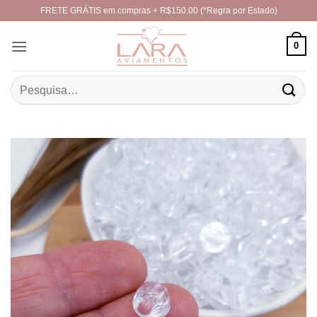
Skip
FRETE GRÁTIS em compras + R$150,00 (*Regra por Estado)
to
content
0
Pesquisar
por: