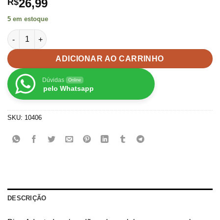
26,99
R$
5 em estoque
26 Pino Adaptador p/ cordão salva celular capa para colagem 
ADICIONAR AO CARRINHO
Dúvidas
Online
pelo Whatsapp
SKU:
10406
DESCRIÇÃO