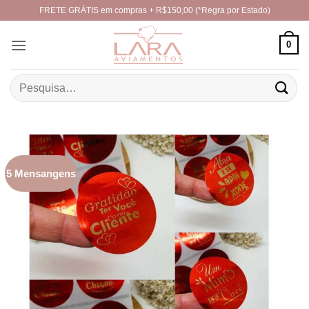
Skip
FRETE GRÁTIS em compras + R$150,00 (*Regra por Estado)
to
content
0
Pesquisar
por:
5 Mensangens