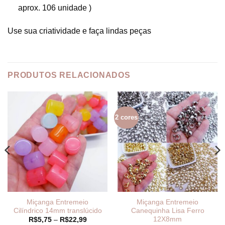
aprox. 106 unidade )
Use sua criatividade e faça lindas peças
PRODUTOS RELACIONADOS
2 cores
Miçanga Entremeio
Miçanga Entremeio
Cilíndrico 14mm translúcido
Canequinha Lisa Ferro
12X8mm
Faixa
R$
5,75
–
R$
22,99