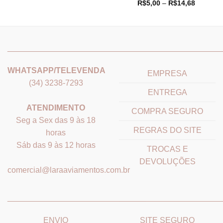
de
Faixa
R$
5,00
–
R$
14,68
preço:
de
R$5,75
preço:
através
R$5,00
R$22,99
através
9
R$14,68
_______________________________
_______________________
WHATSAPP/TELEVENDA
EMPRESA
(34) 3238-7293
ENTREGA
ATENDIMENTO
COMPRA SEGURO
Seg a Sex das 9 às 18
REGRAS DO SITE
horas
Sáb das 9 às 12 horas
TROCAS E
DEVOLUÇÕES
comercial@laraaviamentos.com.br
_______________________________
_______________________
ENVIO
SITE SEGURO