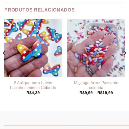
PRODUTOS RELACIONADOS
2 Aplique para Laços
Miçanga Arroz Passante
Lacinhos minnie Colorido
colorida
Faixa
R$
4,39
R$
9,99
–
R$
19,99
de
preço:
R$9,99
através
R$19,99
2
_______________________________
_______________________