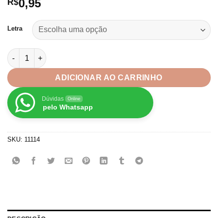
0,95
R$
Letra
Aplique Alfabeto Letra para tiaras e laços em acrilico quantida
ADICIONAR AO CARRINHO
Dúvidas
Online
pelo Whatsapp
SKU:
11114