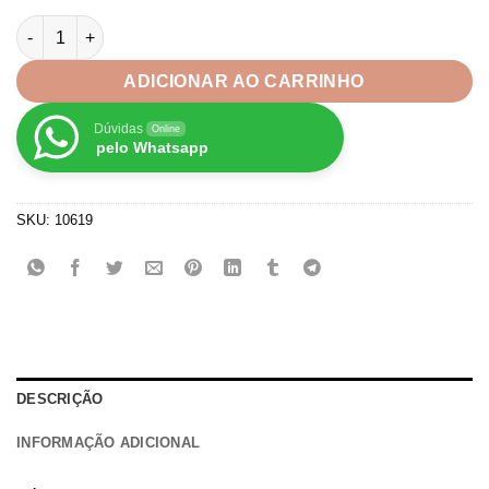
através
Pérola Lagrima Gota Com Furo Branca 6x14mm quantidade
R$15,49
ADICIONAR AO CARRINHO
Dúvidas
Online
pelo Whatsapp
SKU:
10619
DESCRIÇÃO
INFORMAÇÃO ADICIONAL