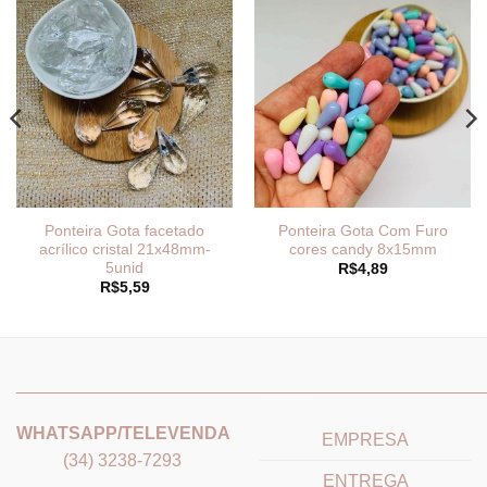
Ponteira Gota facetado
Ponteira Gota Com Furo
acrílico cristal 21x48mm-
cores candy 8x15mm
5unid
R$
4,89
R$
5,59
_______________________________
_______________________
WHATSAPP/TELEVENDA
EMPRESA
(34) 3238-7293
ENTREGA