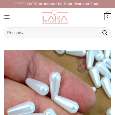
Skip
FRETE GRÁTIS em compras + R$150,00 (*Regra por Estado)
to
content
0
Pesquisar
por: