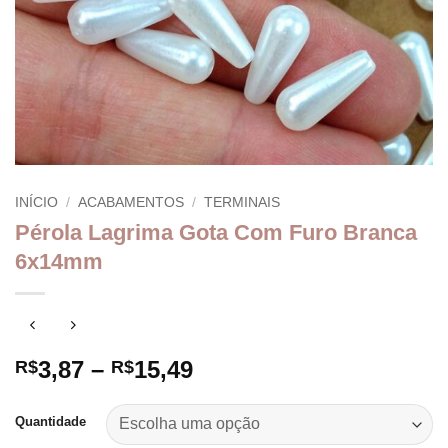
INÍCIO
/
ACABAMENTOS
/
TERMINAIS
Pérola Lagrima Gota Com Furo Branca
6x14mm
Faixa
3,87
–
15,49
R$
R$
de
preço:
Quantidade
R$3,87