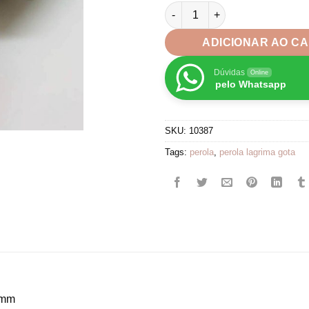
at
Pérola Gota Lagrima Brilho C
R$
ADICIONAR AO C
Dúvidas
Online
pelo Whatsapp
SKU:
10387
Tags:
perola
,
perola lagrima gota
4mm