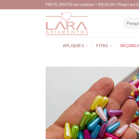
Skip
FRETE GRÁTIS em compras + R$150,00 (*Regra por E
to
content
Pesquisa
por:
APLIQUES
FITAS
MIÇANG