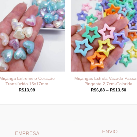
Miçanga Entremeio Coração
Miçangas Estrela Vazada Passa
Translúcido 15x17mm
Pingente 2,7cm-Colorida
Faixa
R$
13,99
R$
6,88
–
R$
13,50
de
preço
R$6,
atrav
R$13
____________________________
_______________________
ENVIO
EMPRESA