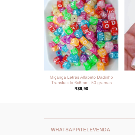
eio Disquinho 6mm
Miçanga Letras Alfabeto Dadinho
 grama
Translucido 6x6mm- 50 gramas
19,99
R$
9,90
_______________________________
___
WHATSAPP/TELEVENDA