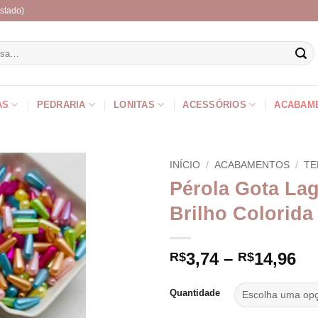
stado)
r
AS
PEDRARIA
LONITAS
ACESSÓRIOS
ACABAM
INÍCIO
/
ACABAMENTOS
/
TE
Pérola Gota La
Brilho Colorid
Fa
3,74
–
14,96
R$
R$
de
pr
Quantidade
R$