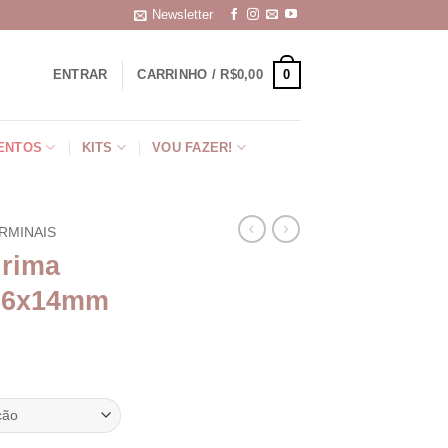
Newsletter
0
ENTRAR
CARRINHO /
R$
0,00
ENTOS
KITS
VOU FAZER!
RMINAIS
grima
a 6x14mm
ixa
eço:
3,74