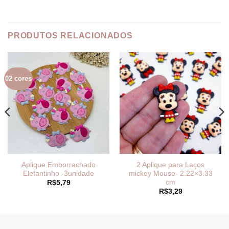
PRODUTOS RELACIONADOS
02 cores
Aplique Emborrachado
2 Aplique para Laços
Elefantinho -3unidade
mickey Mouse- 2.22×3.33
cm
R$
5,79
R$
3,29