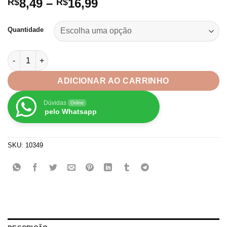
Faixa
8,49
–
16,99
R$
R$
de
preço:
Quantidade
R$8,49
através
Miçanga Fimo Entremeio Frutinhas Pulseiras 10mm quantidade
R$16,99
ADICIONAR AO CARRINHO
Dúvidas
Online
pelo Whatsapp
SKU:
10349