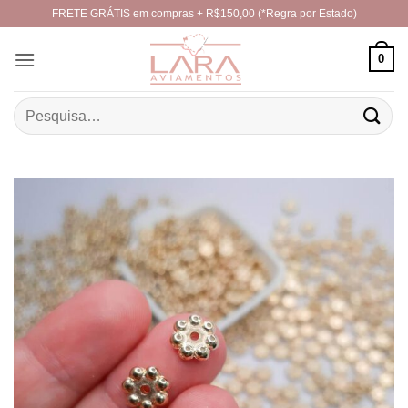
Skip
FRETE GRÁTIS em compras + R$150,00 (*Regra por Estado)
to
content
0
Pesquisar
por: