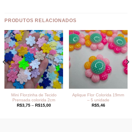
PRODUTOS RELACIONADOS
Mini Florzinha de Tecido
Aplique Flor Colorida 19mm
Prensada colorida 2cm
– 5 unidade
Faixa
R$
3,75
–
R$
15,00
R$
5,46
de
preço:
R$3,75
através
R$15,00
_______________________________
_______________________