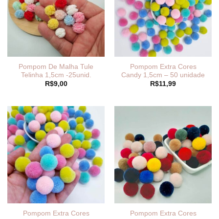
Pompom De Malha Tule
Pompom Extra Cores
Telinha 1,5cm -25unid.
Candy 1,5cm – 50 unidade
R$
9,00
R$
11,99
Pompom Extra Cores
Pompom Extra Cores