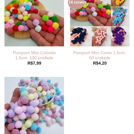
14 cores
Pompom Mini Colorido
Pompom Mini Cores 1,5cm-
1,5cm- 100 unidade
50 unidade
R$
7,99
R$
4,20