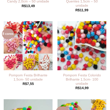
Candy 2,0cm – 50 unidade
Quentes 1,5cm – 50
unidade
R$
13,49
R$
11,99
8 cores
Pompom Festa Brilhante
Pompom Festa Colorido
1,5cm- 50 unidade
Brilhante 1,5cm- 100
unidade
R$
7,55
R$
14,99