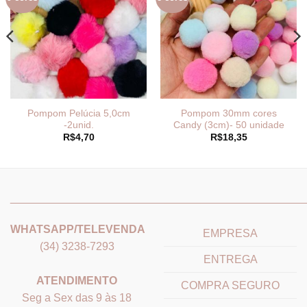
Pompom Pelúcia 5,0cm
Pompom 30mm cores
-2unid.
Candy (3cm)- 50 unidade
R$
4,70
R$
18,35
_______________________________
_______________________
WHATSAPP/TELEVENDA
EMPRESA
(34) 3238-7293
ENTREGA
ATENDIMENTO
COMPRA SEGURO
Seg a Sex das 9 às 18