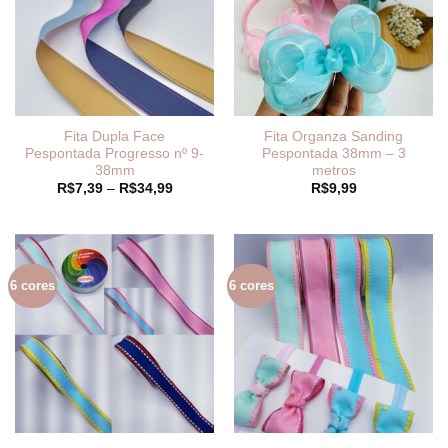
Fita Dupla Face
Fita Organza Sanding
Pespontada Progresso nº 9-
Pespontada 38mm – 3
38mm
metros
Faixa
R$
7,39
–
R$
34,99
R$
9,99
de
preço:
R$7,39
através
R$34,99
6 cores
6 cores