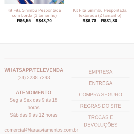
Kit Fita Sinimbu Pespontada
Kit Fita Sinimbu Pespontada
com borda (3 tamanho)
Texturada (2 tamanho)
Faixa
Faixa
R$
6,55
–
R$
48,70
R$
6,78
–
R$
31,80
de
de
preço:
preço:
R$6,55
R$6,78
através
através
R$48,70
R$31,80
_______________________________
_______________________
WHATSAPP/TELEVENDA
EMPRESA
(34) 3238-7293
ENTREGA
ATENDIMENTO
COMPRA SEGURO
Seg a Sex das 9 às 18
REGRAS DO SITE
horas
Sáb das 9 às 12 horas
TROCAS E
DEVOLUÇÕES
comercial@laraaviamentos.com.br