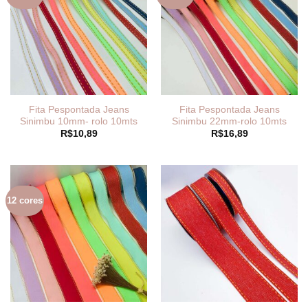
Fita Pespontada Jeans
Fita Pespontada Jeans
Sinimbu 10mm- rolo 10mts
Sinimbu 22mm-rolo 10mts
R$
10,89
R$
16,89
12 cores