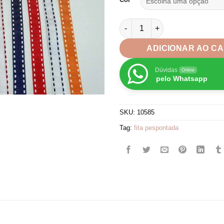
Fita Pespontada Importado 10
ADICIONAR AO C
Dúvidas
Online
pelo Whatsapp
SKU:
10585
Tag:
fita pespontada