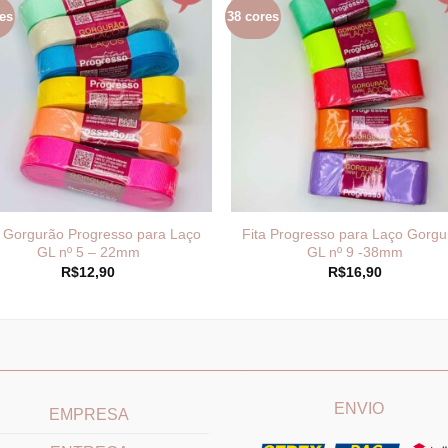
es
38 cores
a Gorgurão Progresso para Laço
Fita Progresso para Laço Gorgu
GL nº 5 – 22mm
GL nº 9 -38mm
R$
12,90
R$
16,90
____________________________
_______________________
ENVIO
EMPRESA