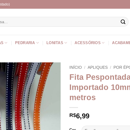
stado)
r
AS
PEDRARIA
LONITAS
ACESSÓRIOS
ACABAM
INÍCIO
/
APLIQUES
/
POR ÉP
Fita Pespontad
Importado 10mm
metros
6,99
R$
Cor