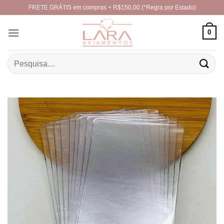
Skip
FRETE GRÁTIS em compras + R$150,00 (*Regra por Estado)
to
content
0
Pesquisar
por: