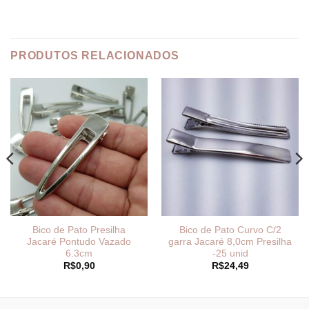
PRODUTOS RELACIONADOS
Bico de Pato Presilha
Bico de Pato Curvo C/2
Jacaré Pontudo Vazado
garra Jacaré 8,0cm Presilha
6.3cm
-25 unid
R$
0,90
R$
24,49