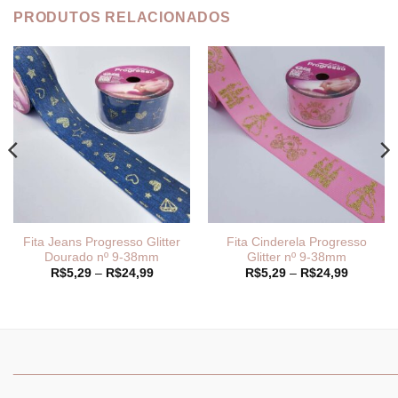
PRODUTOS RELACIONADOS
Fita Jeans Progresso Glitter
Fita Cinderela Progresso
Dourado nº 9-38mm
Glitter nº 9-38mm
Faixa
Faixa
R$
5,29
–
R$
24,99
R$
5,29
–
R$
24,99
de
de
preço:
preço:
R$5,29
R$5,29
através
através
R$24,99
R$24,99
9
_______________________________
_______________________