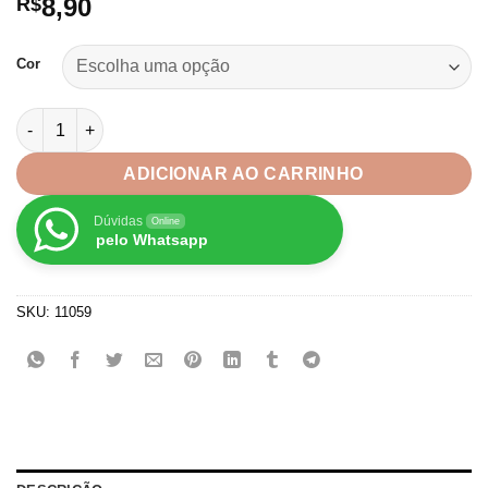
8,90
R$
Cor
Fita Borda Franzida Princess 38mm-1metro quantidade
ADICIONAR AO CARRINHO
Dúvidas
Online
pelo Whatsapp
SKU:
11059