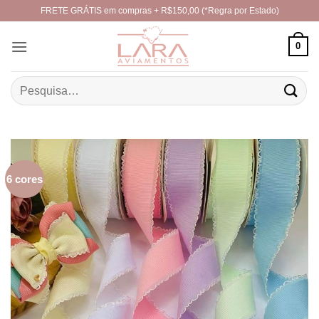
Skip
FRETE GRÁTIS em compras + R$150,00 (*Regra por Estado)
to
content
0
Pesquisar
por:
6 cores