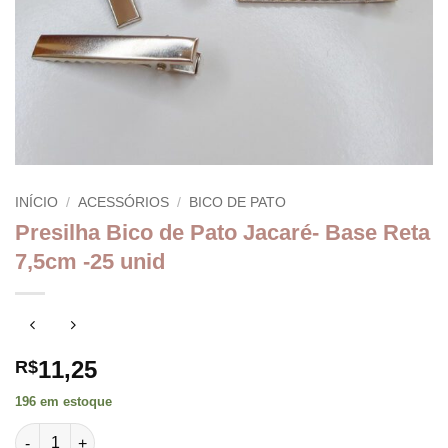
INÍCIO
/
ACESSÓRIOS
/
BICO DE PATO
Presilha Bico de Pato Jacaré- Base Reta
7,5cm -25 unid
11,25
R$
196 em estoque
Presilha Bico de Pato Jacaré- Base Reta 7,5cm -25 unid quanti