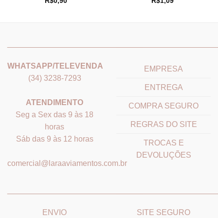
R$
0,90
R$
1,09
5
_______________________________
_______________________
WHATSAPP/TELEVENDA
EMPRESA
(34) 3238-7293
ENTREGA
ATENDIMENTO
COMPRA SEGURO
Seg a Sex das 9 às 18
REGRAS DO SITE
horas
Sáb das 9 às 12 horas
TROCAS E
DEVOLUÇÕES
comercial@laraaviamentos.com.br
_______________________________
_______________________
ENVIO
SITE SEGURO