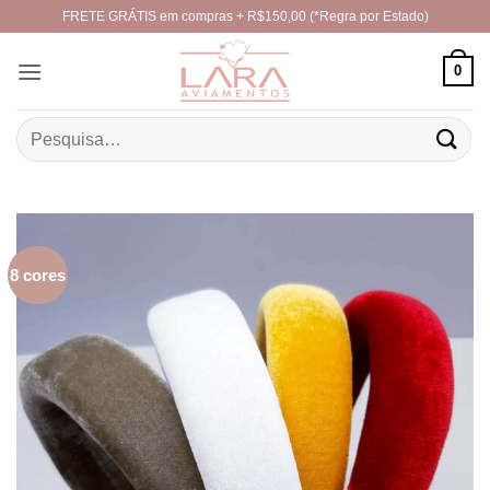
Skip
FRETE GRÁTIS em compras + R$150,00 (*Regra por Estado)
to
content
0
Pesquisar
por:
8 cores