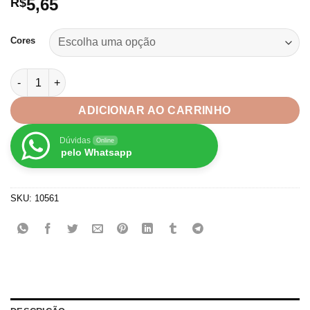
5,65
R$
Cores
Tiara Arco Veludo Alta Acolchoada Espuma Customizar 30mm q
ADICIONAR AO CARRINHO
Dúvidas
Online
pelo Whatsapp
SKU:
10561