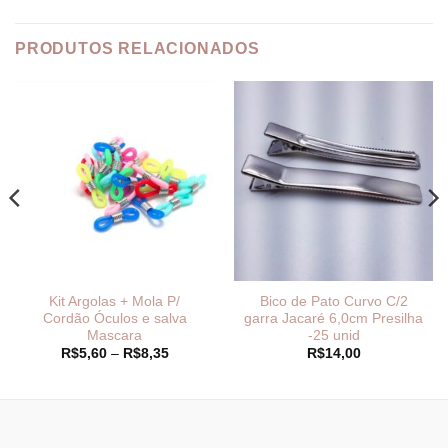
PRODUTOS RELACIONADOS
Kit Argolas + Mola P/
Bico de Pato Curvo C/2
Cordão Óculos e salva
garra Jacaré 6,0cm Presilha
Mascara
-25 unid
Faixa
R$
5,60
–
R$
8,35
R$
14,00
de
preço:
R$5,60
através
R$8,35
_______________________________
_______________________