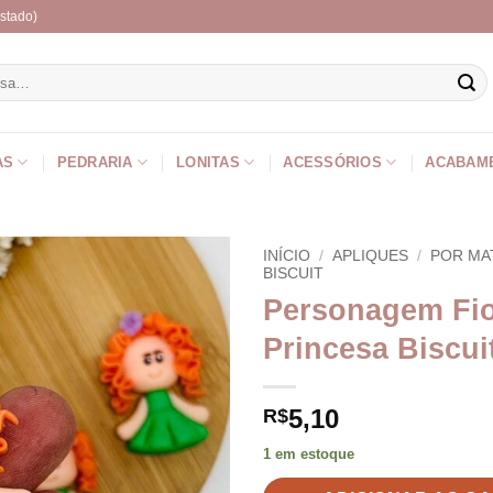
stado)
r
AS
PEDRARIA
LONITAS
ACESSÓRIOS
ACABAM
INÍCIO
/
APLIQUES
/
POR MA
BISCUIT
Personagem Fi
Princesa Biscui
5,10
R$
1 em estoque