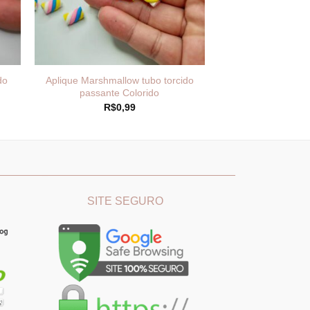
do
Aplique Marshmallow tubo torcido
passante Colorido
R$
0,99
________
_______________________________
SITE SEGURO