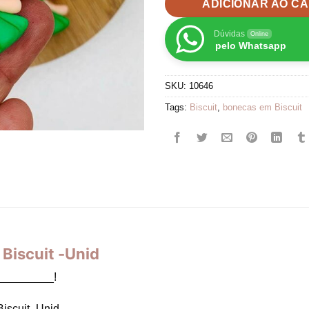
ADICIONAR AO C
Dúvidas
Online
pelo Whatsapp
SKU:
10646
Tags:
Biscuit
,
bonecas em Biscuit
Biscuit -Unid
_________!
iscuit -Unid