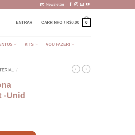
Newsletter
0
ENTRAR
CARRINHO /
R$
0,00
ENTOS
KITS
VOU FAZER!
TERIAL
/
ona
t -Unid