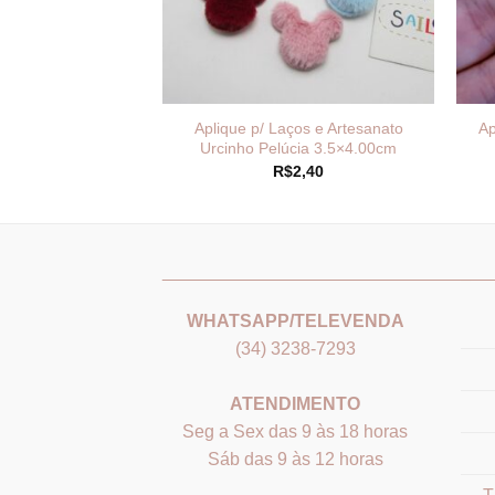
 Laços Coração
Aplique p/ Laços e Artesanato
Ap
Glitter-Unid
Urcinho Pelúcia 3.5×4.00cm
1,75
R$
2,40
_______________________________
___
WHATSAPP/TELEVENDA
(34) 3238-7293
ATENDIMENTO
Seg a Sex das 9 às 18 horas
Sáb das 9 às 12 horas