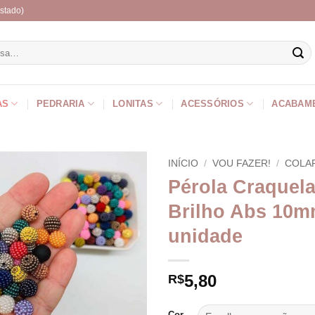
stado)
r
AS
PEDRARIA
LONITAS
ACESSÓRIOS
ACABAM
INÍCIO
/
VOU FAZER!
/
COLA
Pérola Craquel
Brilho Abs 10m
unidade
5,80
R$
Cor