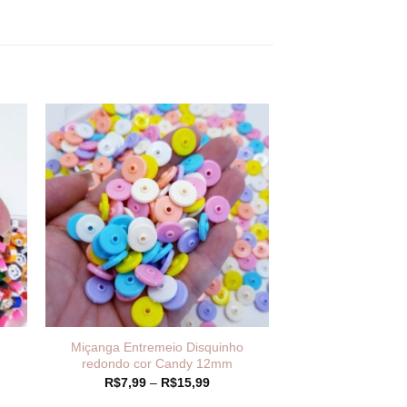
Miçanga Entremeio Disquinho
redondo cor Candy 12mm
Faixa
R$
7,99
–
R$
15,99
de
preço: