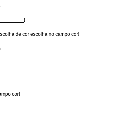
e
_________!
scolha de cor escolha no campo cor!
m
ampo cor!