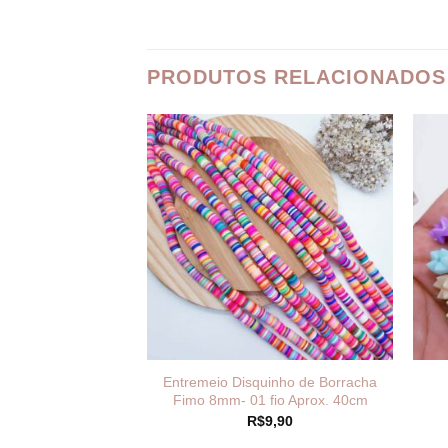
PRODUTOS RELACIONADOS
 Alfabeto Redonda
Entremeio Disquinho de Borracha
mm- 50 gramas
Fimo 8mm- 01 fio Aprox. 40cm
12,00
R$
9,90