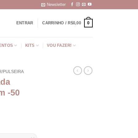
Newsletter
0
ENTRAR
CARRINHO /
R$
0,00
ENTOS
KITS
VOU FAZER!
R/PULSEIRA
ada
m -50