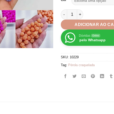
Pérola Craquelada Brilho Abs
ADICIONAR AO C
Dúvidas
Online
pelo Whatsapp
SKU:
10229
Tag:
Pérola craquelada