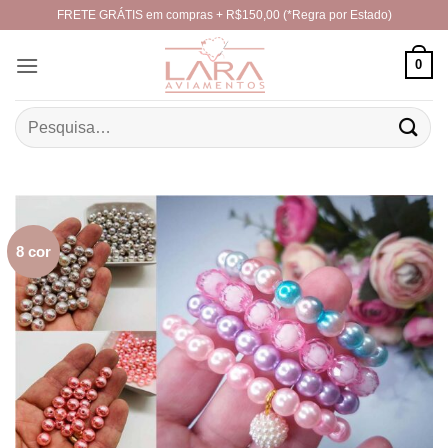
Skip
FRETE GRÁTIS em compras + R$150,00 (*Regra por Estado)
to
content
0
Pesquisar
por:
8 cor