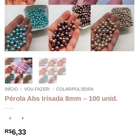
INÍCIO
/
VOU FAZER!
/
COLAR/PULSEIRA
Pérola Abs Irisada 8mm – 100 unid.
6,33
R$