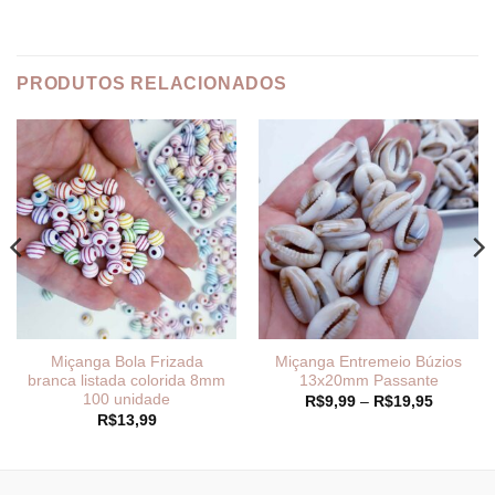
PRODUTOS RELACIONADOS
Miçanga Bola Frizada
Miçanga Entremeio Búzios
branca listada colorida 8mm
13x20mm Passante
100 unidade
Faixa
R$
9,99
–
R$
19,95
de
R$
13,99
preço:
R$9,99
através
R$19,95