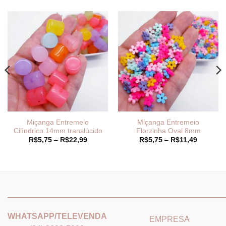
Miçanga Entremeio
Miçanga Entremeio
Cilíndrico 14mm translúcido
Florzinha Oval 8mm
Faixa
Faixa
R$
5,75
–
R$
22,99
R$
5,75
–
R$
11,49
de
de
preço:
preço:
R$5,75
R$5,75
através
através
R$22,99
R$11,49
_______________________________
_______________________
WHATSAPP/TELEVENDA
EMPRESA