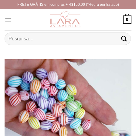
Skip
FRETE GRÁTIS em compras + R$150,00 (*Regra por Estado)
to
content
0
Pesquisar
por: